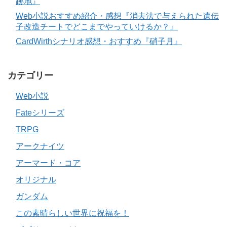
跡地』
Web小説おすすめ紹介・感想『消去法で与えられた遺伝
子改造チートでどこまでやっていけるか？』
CardWirthシナリオ感想・おすすめ『硝子月』
カテゴリー
Web小説
Fateシリーズ
TRPG
アークナイツ
アーマード・コア
オリジナル
ガンダム
この素晴らしい世界に祝福を！