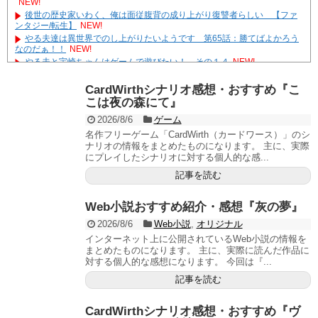
NEW!
後世の歴史家いわく、俺は面従腹背の成り上がり復讐者らしい 【ファ
ンタジー/転生】
NEW!
やる夫達は異世界でのし上がりたいようです 第65話：勝てばよかろう
なのだぁ！！
NEW!
やる夫と宇崎ちゃんはゲームで遊びたい！ その１４
NEW!
モンハン自衛隊 第146話「 集積／integration 」
NEW!
やる夫達は安価で作られた世界で生きているようです ２９６２ -32
CardWirthシナリオ感想・おすすめ『こ
遊☆戯☆王G-WITCH！～水星のクソたぬき～ あとがき
こは夜の森にて』
Powered by livedoor 相互RSS
2026/8/6
ゲーム
名作フリーゲーム「CardWirth（カードワース）」のシ
ナリオの情報をまとめたものになります。 主に、実際
にプレイしたシナリオに対する個人的な感...
記事を読む
Web小説おすすめ紹介・感想『灰の夢』
2026/8/6
Web小説
,
オリジナル
インターネット上に公開されているWeb小説の情報を
まとめたものになります。 主に、実際に読んだ作品に
対する個人的な感想になります。 今回は『...
記事を読む
CardWirthシナリオ感想・おすすめ『ヴ