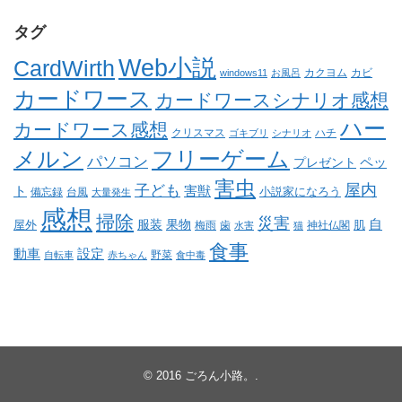
タグ
Web小説
CardWirth
カクヨム
カビ
windows11
お風呂
カードワース
カードワースシナリオ感想
ハー
カードワース感想
クリスマス
ゴキブリ
シナリオ
ハチ
メルン
フリーゲーム
パソコン
ペッ
プレゼント
害虫
屋内
子ども
ト
害獣
小説家になろう
備忘録
台風
大量発生
感想
掃除
災害
自
服装
果物
肌
屋外
梅雨
歯
神社仏閣
水害
猫
食事
動車
設定
野菜
自転車
赤ちゃん
食中毒
© 2016
ごろん小路。
.