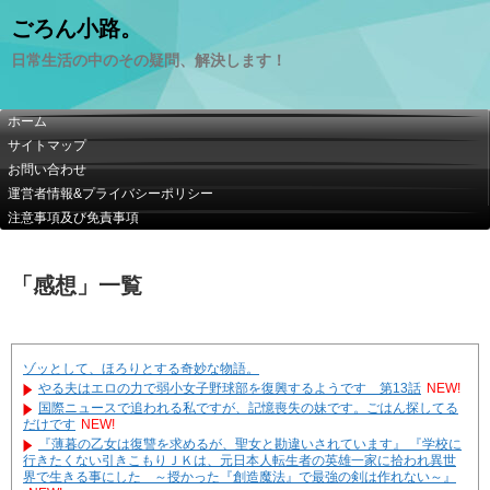
ごろん小路。
日常生活の中のその疑問、解決します！
ホーム
サイトマップ
お問い合わせ
運営者情報&プライバシーポリシー
注意事項及び免責事項
「
感想
」
一覧
ゾッとして、ほろりとする奇妙な物語。
やる夫はエロの力で弱小女子野球部を復興するようです 第13話
NEW!
国際ニュースで追われる私ですが、記憶喪失の妹です。ごはん探してる
だけです
NEW!
『薄暮の乙女は復讐を求めるが、聖女と勘違いされています』 『学校に
行きたくない引きこもりＪＫは、元日本人転生者の英雄一家に拾われ異世
界で生きる事にした ～授かった『創造魔法』で最強の剣は作れない～』