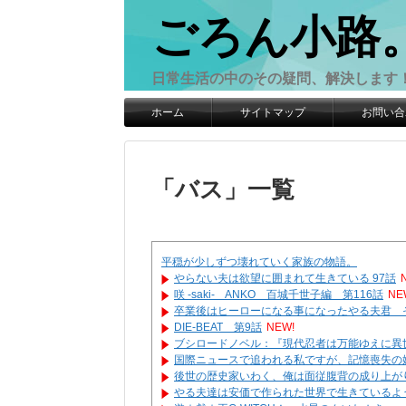
ごろん小路
日常生活の中のその疑問、解決します
ホーム
サイトマップ
お問い合
「
バス
」
一覧
平穏が少しずつ壊れていく家族の物語。
やらない夫は欲望に囲まれて生きている 97話
咲 -saki- ANKO 百城千世子編 第116話
NE
卒業後はヒーローになる事になったやる夫君 
DIE-BEAT 第9話
NEW!
ブシロードノベル：『現代忍者は万能ゆえに異世
国際ニュースで追われる私ですが、記憶喪失の
後世の歴史家いわく、俺は面従腹背の成り上が
やる夫達は安価で作られた世界で生きているよう