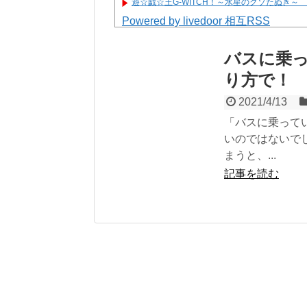
遊☆戯☆王G-WITCH！～水星のクソたぬき～
Powered by livedoor 相互RSS
バスに乗
り方で！
2021/4/13
「バスに乗って
いのではないで
まうと、...
記事を読む