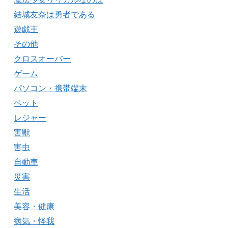
結城友奈は勇者である
遊戯王
その他
クロスオーバー
ゲーム
パソコン・携帯端末
ペット
レジャー
害獣
害虫
自動車
災害
生活
美容・健康
病気・怪我