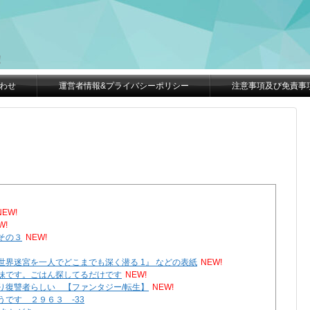
。
！
わせ
運営者情報&プライバシーポリシー
注意事項及び免責事
NEW!
W!
その３
NEW!
界迷宮を一人でどこまでも深く潜る 1』 などの表紙
NEW!
妹です。ごはん探してるだけです
NEW!
り復讐者らしい 【ファンタジー/転生】
NEW!
です ２９６３ -33