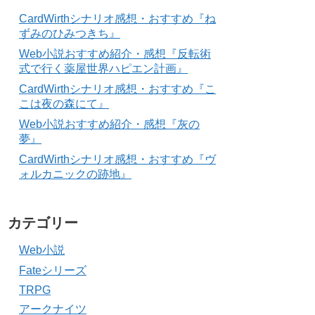
CardWirthシナリオ感想・おすすめ『ね
ずみのひみつきち』
Web小説おすすめ紹介・感想『反転術
式で行く薬屋世界ハピエン計画』
CardWirthシナリオ感想・おすすめ『こ
こは夜の森にて』
Web小説おすすめ紹介・感想『灰の
夢』
CardWirthシナリオ感想・おすすめ『ヴ
ォルカニックの跡地』
カテゴリー
Web小説
Fateシリーズ
TRPG
アークナイツ