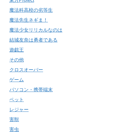
東方Project
魔法科高校の劣等生
魔法先生ネギま！
魔法少女リリカルなのは
結城友奈は勇者である
遊戯王
その他
クロスオーバー
ゲーム
パソコン・携帯端末
ペット
レジャー
害獣
害虫