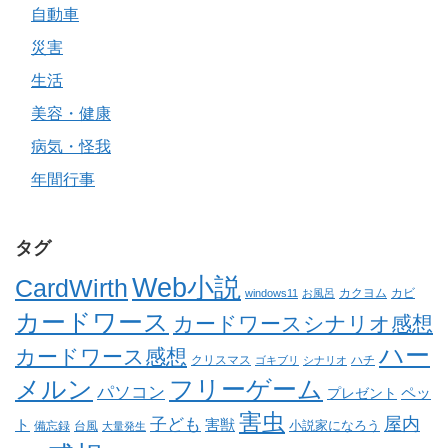
自動車
災害
生活
美容・健康
病気・怪我
年間行事
タグ
Web小説
CardWirth
カクヨム
カビ
windows11
お風呂
カードワース
カードワースシナリオ感想
ハー
カードワース感想
クリスマス
ゴキブリ
シナリオ
ハチ
メルン
フリーゲーム
パソコン
ペッ
プレゼント
害虫
屋内
子ども
ト
害獣
小説家になろう
備忘録
台風
大量発生