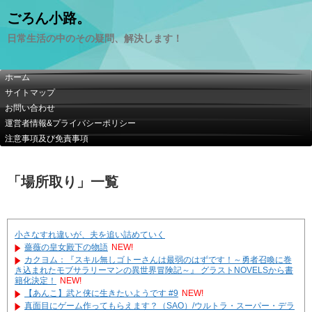
ごろん小路。
日常生活の中のその疑問、解決します！
ホーム
サイトマップ
お問い合わせ
運営者情報&プライバシーポリシー
注意事項及び免責事項
「
場所取り
」
一覧
小さなすれ違いが、夫を追い詰めていく
薔薇の皇女殿下の物語
NEW!
カクヨム：『スキル無しゴトーさんは最弱のはずです！～勇者召喚に巻
き込まれたモブサラリーマンの異世界冒険記～』 グラストNOVELSから書
籍化決定！
NEW!
【あんこ】武と侠に生きたいようです #9
NEW!
真面目にゲーム作ってもらえます？（SAO）/ウルトラ・スーパー・デラ