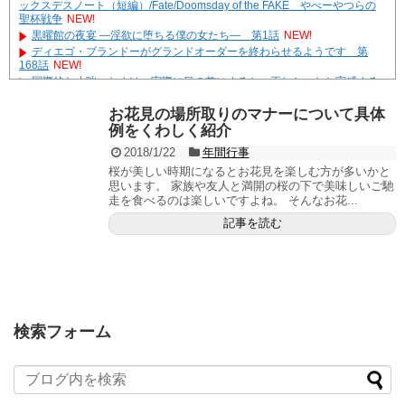
ックスデスノート（短編）/Fate/Doomsday of the FAKE やべーやつらの
聖杯戦争
NEW!
黒曜館の夜宴 ―淫欲に堕ちる僕の女たち― 第1話
NEW!
ディエゴ・ブランドーがグランドオーダーを終わらせるようです 第
168話
NEW!
国際的な小咄 おまけ 実際に目の前にすると、正しかったと実感する
NEW!
やる夫達は安価で作られた世界で生きているようです ２９６３ -33
お花見の場所取りのマナーについて具体
遊☆戯☆王G-WITCH！～水星のクソたぬき～ あとがき
例をくわしく紹介
Powered by livedoor 相互RSS
2018/1/22
年間行事
桜が美しい時期になるとお花見を楽しむ方が多いかと
思います。 家族や友人と満開の桜の下で美味しいご馳
走を食べるのは楽しいですよね。 そんなお花...
記事を読む
検索フォーム