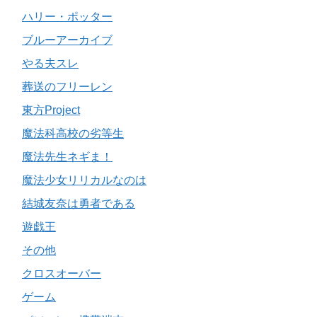
ハリー・ポッター
ブルーアーカイブ
やる夫スレ
葬送のフリーレン
東方Project
魔法科高校の劣等生
魔法先生ネギま！
魔法少女リリカルなのは
結城友奈は勇者である
遊戯王
その他
クロスオーバー
ゲーム