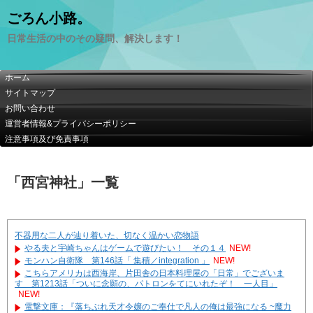
ごろん小路。
日常生活の中のその疑問、解決します！
ホーム
サイトマップ
お問い合わせ
運営者情報&プライバシーポリシー
注意事項及び免責事項
「
西宮神社
」
一覧
不器用な二人が辿り着いた、切なく温かい恋物語
やる夫と宇崎ちゃんはゲームで遊びたい！ その１４
NEW!
モンハン自衛隊 第146話「 集積／integration 」
NEW!
こちらアメリカは西海岸、片田舎の日本料理屋の「日常」でございま
す 第1213話「ついに念願の、パトロンをてにいれたぞ！ 一人目」
NEW!
電撃文庫：『落ちぶれ天才令嬢のご奉仕で凡人の俺は最強になる ~魔力