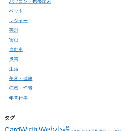
パソコン・携帯端末
ペット
レジャー
害獣
害虫
自動車
災害
生活
美容・健康
病気・怪我
年間行事
タグ
Web小説
CardWirth