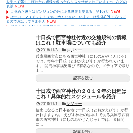
を失って落ちこぼれたお嬢様を救ったらキスをせがまれています~』 などの
表紙
NEW!
目覚めた彼らはダンジョンの外にある世界を夢見る 第108話
NEW!
はーい、マユで～す！ でもごめんなさい、いまマユは生体CPUになって
るのでお話しできません
NEW!
ブドウ畑から始まる異世界スローライフ ～社畜で過労死、スキルは無い
けど、しあわせに暮らしてます～ 【ファンタジー/転生（憑依）】
NEW!
やる夫達は安価で作られた世界で生きているようです ２９６２ -32
十日戎で西宮神社付近の交通規制の情報
遊☆戯☆王G-WITCH！～水星のクソたぬき～ あとがき
はこれ！駐車場についても紹介
Powered by livedoor 相互RSS
2018/11/3
レジャー
兵庫県西宮市にある西宮神社（にしのみやじんじゃ）
では、毎年十日戎（とおかえびす）が行われていま
す。 開門神事福男選びで有名なので、メディアで取り
上...
記事を読む
十日戎で西宮神社の２０１９年の日程は
これ！具体的なスケジュールを紹介
2018/11/1
レジャー
信念になると日本各地で十日戎（とおかえびす）が行
われますよね。 えびす神社の総本山である兵庫県西宮
市の西宮神社（にしのみやじんじゃ）では、３日間
に...
記事を読む