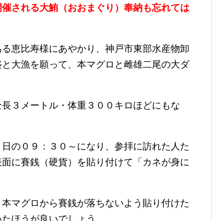
開催される大鮪（おおまぐり）奉納も忘れては
ある恵比寿様にあやかり、神戸市東部水産物卸
盛と大漁を願って、本マグロと雌雄二尾の大ダ
全長３メートル・体重３００キロほどにもな
。
８日の０９：３０～になり、参拝に訪れた人た
表面に賽銭（硬貨）を貼り付けて「カネが身に
、本マグロから賽銭が落ちないよう貼り付けた
いたほうが良いでしょう。