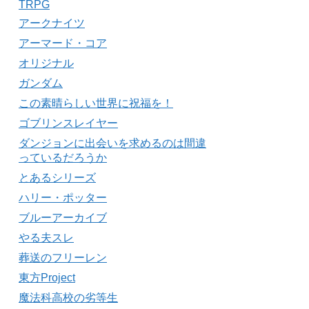
TRPG
アークナイツ
アーマード・コア
オリジナル
ガンダム
この素晴らしい世界に祝福を！
ゴブリンスレイヤー
ダンジョンに出会いを求めるのは間違
っているだろうか
とあるシリーズ
ハリー・ポッター
ブルーアーカイブ
やる夫スレ
葬送のフリーレン
東方Project
魔法科高校の劣等生