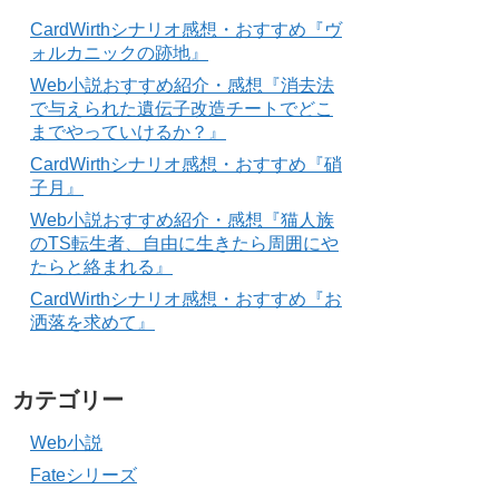
CardWirthシナリオ感想・おすすめ『ヴ
ォルカニックの跡地』
Web小説おすすめ紹介・感想『消去法
で与えられた遺伝子改造チートでどこ
までやっていけるか？』
CardWirthシナリオ感想・おすすめ『硝
子月』
Web小説おすすめ紹介・感想『猫人族
のTS転生者、自由に生きたら周囲にや
たらと絡まれる』
CardWirthシナリオ感想・おすすめ『お
洒落を求めて』
カテゴリー
Web小説
Fateシリーズ