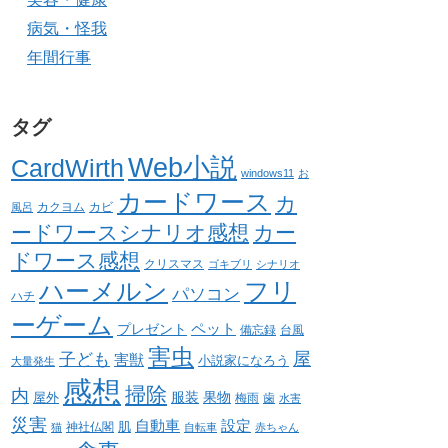
病気・怪我
年間行事
タグ
Web小説
CardWirth
windows11
お
カードワース
カ
カクヨム
カビ
風呂
ードワースシナリオ感想
カー
ドワース感想
クリスマス
ゴキブリ
シナリオ
ハーメルン
フリ
パソコン
ハチ
ーゲーム
ペット
プレゼント
備忘録
台風
害虫
屋
子ども
害獣
小説家になろう
大量発生
感想
掃除
内
服装
果物
屋外
梅雨
歯
水害
災害
自動車
設定
肌
神社仏閣
猫
自転車
赤ちゃん