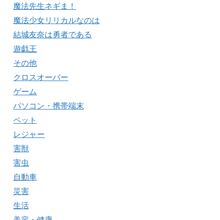
魔法先生ネギま！
魔法少女リリカルなのは
結城友奈は勇者である
遊戯王
その他
クロスオーバー
ゲーム
パソコン・携帯端末
ペット
レジャー
害獣
害虫
自動車
災害
生活
美容・健康