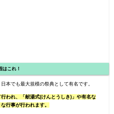
程はこれ！
、日本でも最大規模の祭典として有名です。
行われ、「献湯式(けんとうしき)」や有名な
々な行事が行われます。