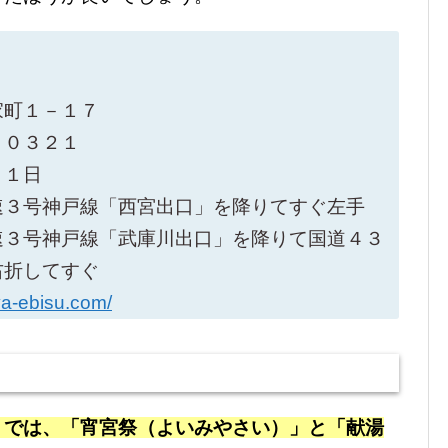
町１－１７
０３２１
１日
速３号神戸線「西宮出口」を降りてすぐ左手
速３号神戸線「武庫川出口」を降りて国道４３
右折してすぐ
ya-ebisu.com/
」では、「宵宮祭（よいみやさい）」と「献湯