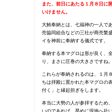
また、前日にあたる１月８日に
いけません。
大鮪奉納とは、七福神の一人で
売協同組合などの三社が商売繁
イを神前に奉納する儀式です。
奉納する本マグロは形が良く、
り、まさに圧巻の大きさですね
これらが奉納されるのは、１月
ちは拝殿に置かれた本マグロの
付く」と縁起担ぎをします。
本当に大勢の人が参拝するため
いのであれば、早めに現地へ赴