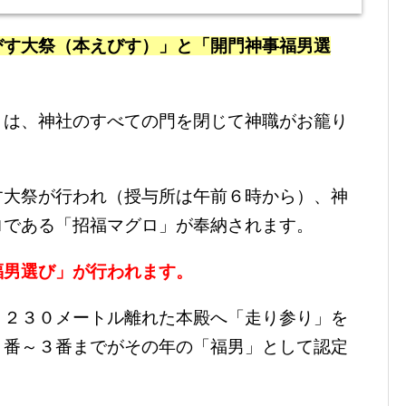
びす大祭（本えびす）」と「開門神事福男選
」は、神社のすべての門を閉じて神職がお籠り
す大祭が行われ（授与所は午前６時から）、神
ロである「招福マグロ」が奉納されます。
福男選び」が行われます。
、２３０メートル離れた本殿へ「走り参り」を
１番～３番までがその年の「福男」として認定