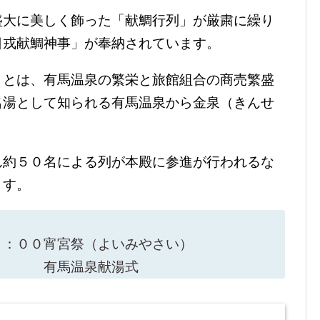
盛大に美しく飾った「献鯛行列」が厳粛に繰り
日戎献鯛神事」が奉納されています。
」とは、有馬温泉の繁栄と旅館組合の商売繁盛
名湯として知られる有馬温泉から金泉（きんせ
ん約５０名による列が本殿に参進が行われるな
ます。
４：００宵宮祭（よいみやさい）
馬温泉献湯式