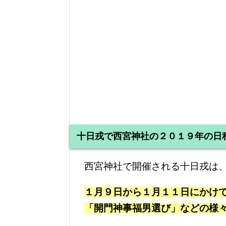
十日戎で西宮神社の２０１９年の日
西宮神社で開催される十日戎は
１月９日から１月１１日にかけて
「開門神事福男選び」などの様