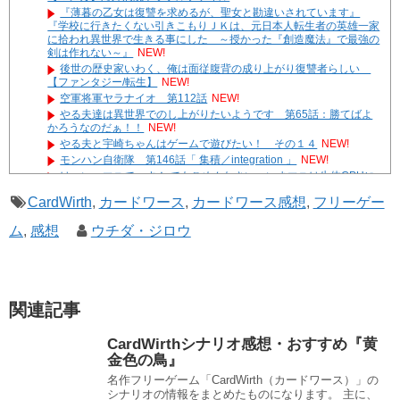
『薄暮の乙女は復讐を求めるが、聖女と勘違いされています』
『学校に行きたくない引きこもりＪＫは、元日本人転生者の英雄一家
に拾われ異世界で生きる事にした ～授かった『創造魔法』で最強の
剣は作れない～』
NEW!
後世の歴史家いわく、俺は面従腹背の成り上がり復讐者らしい
【ファンタジー/転生】
NEW!
空軍将軍ヤラナイオ 第112話
NEW!
やる夫達は異世界でのし上がりたいようです 第65話：勝てばよ
かろうなのだぁ！！
NEW!
やる夫と宇崎ちゃんはゲームで遊びたい！ その１４
NEW!
モンハン自衛隊 第146話「 集積／integration 」
NEW!
はーい、マユで～す！ でもごめんなさい、いまマユは生体CPUに
なってるのでお話しできません
NEW!
CardWirth
,
カードワース
,
カードワース感想
,
フリーゲー
やる夫達は安価で作られた世界で生きているようです ２９６
２ -32
ム
,
感想
ウチダ・ジロウ
遊☆戯☆王G-WITCH！～水星のクソたぬき～ あとがき
Powered by livedoor 相互RSS
関連記事
CardWirthシナリオ感想・おすすめ『黄
金色の鳥』
名作フリーゲーム「CardWirth（カードワース）」の
シナリオの情報をまとめたものになります。 主に、