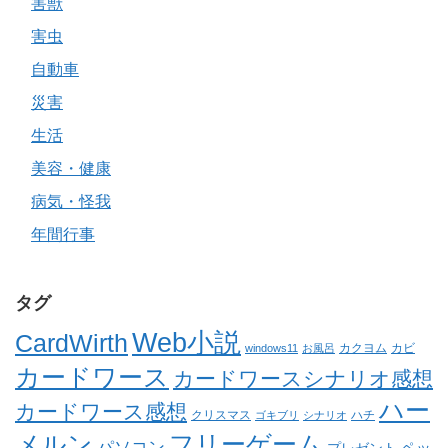
害獣
害虫
自動車
災害
生活
美容・健康
病気・怪我
年間行事
タグ
Web小説
CardWirth
カクヨム
カビ
windows11
お風呂
カードワース
カードワースシナリオ感想
ハー
カードワース感想
クリスマス
ゴキブリ
シナリオ
ハチ
メルン
フリーゲーム
パソコン
ペッ