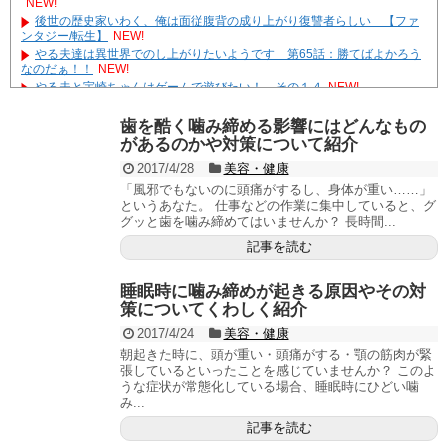
NEW!
後世の歴史家いわく、俺は面従腹背の成り上がり復讐者らしい 【ファ
ンタジー/転生】
NEW!
やる夫達は異世界でのし上がりたいようです 第65話：勝てばよかろう
なのだぁ！！
NEW!
やる夫と宇崎ちゃんはゲームで遊びたい！ その１４
NEW!
モンハン自衛隊 第146話「 集積／integration 」
NEW!
やる夫達は安価で作られた世界で生きているようです ２９６２ -32
歯を酷く噛み締める影響にはどんなもの
遊☆戯☆王G-WITCH！～水星のクソたぬき～ あとがき
があるのかや対策について紹介
Powered by livedoor 相互RSS
2017/4/28
美容・健康
「風邪でもないのに頭痛がするし、身体が重い……」
というあなた。 仕事などの作業に集中していると、グ
グッと歯を噛み締めてはいませんか？ 長時間...
記事を読む
睡眠時に噛み締めが起きる原因やその対
策についてくわしく紹介
2017/4/24
美容・健康
朝起きた時に、頭が重い・頭痛がする・顎の筋肉が緊
張しているといったことを感じていませんか？ このよ
うな症状が常態化している場合、睡眠時にひどい噛
み...
記事を読む