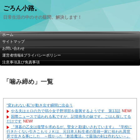
ごろん小路。
日常生活の中のその疑問、解決します！
ホーム
サイトマップ
お問い合わせ
運営者情報&プライバシーポリシー
注意事項及び免責事項
「
噛み締め
」
一覧
“変われない私”が動き出す瞬間に出会う
やる夫はエロの力で弱小女子野球部を復興するようです 第13話
NEW!
国際ニュースで追われる私ですが、記憶喪失の妹です。ごはん探してる
だけです
NEW!
『薄暮の乙女は復讐を求めるが、聖女と勘違いされています』 『学校に
行きたくない引きこもりＪＫは、元日本人転生者の英雄一家に拾われ異世
界で生きる事にした ～授かった『創造魔法』で最強の剣は作れない～』