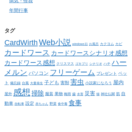
病気・怪我
年間行事
タグ
Web小説
CardWirth
カクヨム
カビ
windows11
お風呂
カードワース
カードワースシナリオ感想
ハー
カードワース感想
クリスマス
ゴキブリ
シナリオ
ハチ
メルン
フリーゲーム
パソコン
ペッ
プレゼント
害虫
屋内
子ども
ト
害獣
小説家になろう
備忘録
台風
大量発生
感想
掃除
災害
自
服装
果物
肌
屋外
梅雨
歯
神社仏閣
水害
猫
食事
動車
設定
野菜
自転車
赤ちゃん
食中毒