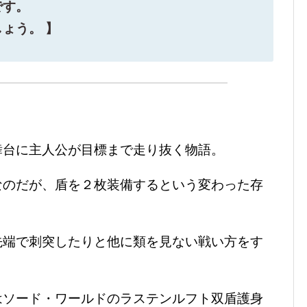
です。
ょう。 】
舞台に主人公が目標まで走り抜く物語。
なのだが、盾を２枚装備するという変わった存
先端で刺突したりと他に類を見ない戦い方をす
はソード・ワールドのラステンルフト双盾護身