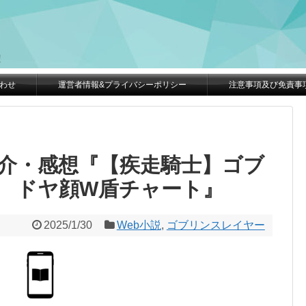
。
！
わせ
運営者情報&プライバシーポリシー
注意事項及び免責事
紹介・感想『【疾走騎士】ゴブ
A ドヤ顔W盾チャート』
2025/1/30
Web小説
,
ゴブリンスレイヤー