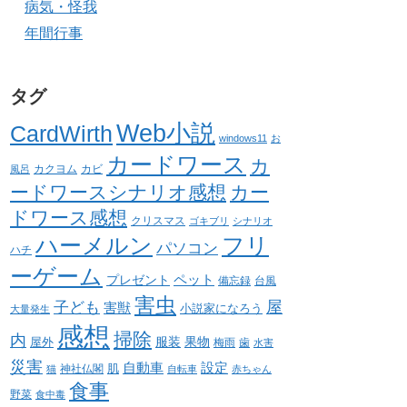
病気・怪我
年間行事
タグ
Web小説
CardWirth
windows11
お
カードワース
カ
カクヨム
カビ
風呂
ードワースシナリオ感想
カー
ドワース感想
クリスマス
ゴキブリ
シナリオ
ハーメルン
フリ
パソコン
ハチ
ーゲーム
ペット
プレゼント
備忘録
台風
害虫
屋
子ども
害獣
小説家になろう
大量発生
感想
掃除
内
服装
果物
屋外
梅雨
歯
水害
災害
自動車
設定
肌
神社仏閣
猫
自転車
赤ちゃん
食事
野菜
食中毒