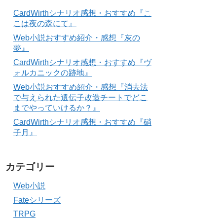
CardWirthシナリオ感想・おすすめ『こ
こは夜の森にて』
Web小説おすすめ紹介・感想『灰の
夢』
CardWirthシナリオ感想・おすすめ『ヴ
ォルカニックの跡地』
Web小説おすすめ紹介・感想『消去法
で与えられた遺伝子改造チートでどこ
までやっていけるか？』
CardWirthシナリオ感想・おすすめ『硝
子月』
カテゴリー
Web小説
Fateシリーズ
TRPG