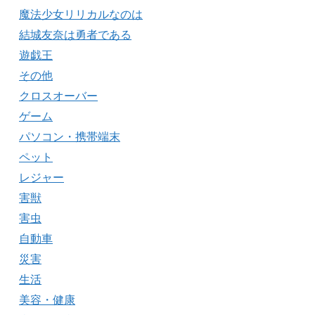
魔法少女リリカルなのは
結城友奈は勇者である
遊戯王
その他
クロスオーバー
ゲーム
パソコン・携帯端末
ペット
レジャー
害獣
害虫
自動車
災害
生活
美容・健康