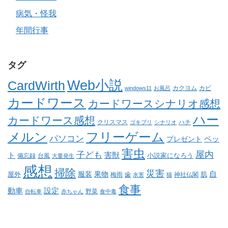
病気・怪我
年間行事
タグ
Web小説
CardWirth
カクヨム
カビ
windows11
お風呂
カードワース
カードワースシナリオ感想
ハー
カードワース感想
クリスマス
ゴキブリ
シナリオ
ハチ
メルン
フリーゲーム
パソコン
ペッ
プレゼント
害虫
屋内
子ども
ト
害獣
小説家になろう
備忘録
台風
大量発生
感想
掃除
災害
自
服装
果物
肌
屋外
梅雨
歯
神社仏閣
水害
猫
食事
動車
設定
野菜
自転車
赤ちゃん
食中毒