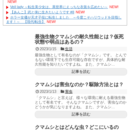
NEW!
Veil lady ～転生美少女は、異世界にえっちな衣装を広めたい～
NEW!
【あんこ】武と侠に生きたいようです #8
NEW!
ホラー女優が天才子役に転生しました ～今度こそハリウッドを目指し
ます！～ 【現代/転生】
NEW!
やる夫達は安価で作られた世界で生きているようです ２９６３ -33
遊☆戯☆王G-WITCH！～水星のクソたぬき～ あとがき
最強生物クマムシの耐久性能とは？仮死
Powered by livedoor 相互RSS
状態や弱点はあるの？
2023/1/15
生活
最強生物として有名なのが「クマムシ」です。 とんで
もない環境下でも生存可能な存在ですが、具体的な耐
久性能を知りたいですよね。 また、クマムシ...
記事を読む
クマムシは害虫なのか？駆除方法とは？
2023/1/13
害虫
「クマムシ」と言えば、様々な環境に耐える最強生物
として有名です。 そんなクマムシですが、害虫なのか
どうかが気になりますよね。 また、クマムシ...
記事を読む
クマムシとはどんな虫？どこにいるの