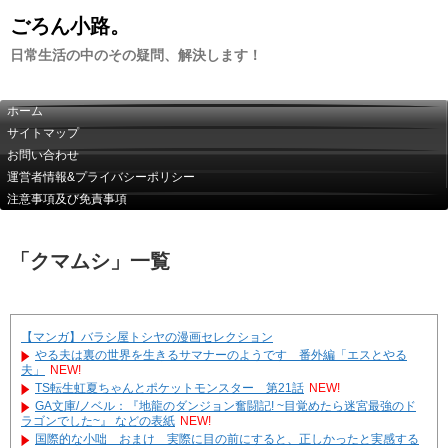
ごろん小路。
日常生活の中のその疑問、解決します！
ホーム
サイトマップ
お問い合わせ
運営者情報&プライバシーポリシー
注意事項及び免責事項
「
クマムシ
」
一覧
【マンガ】バラシ屋トシヤの漫画セレクション
やる夫は裏の世界を生きるサマナーのようです 番外編「エスとやる
夫」
NEW!
TS転生虹夏ちゃんとポケットモンスター 第21話
NEW!
GA文庫/ノベル：『地龍のダンジョン奮闘記! ~目覚めたら迷宮最強のド
ラゴンでした~』 などの表紙
NEW!
国際的な小咄 おまけ 実際に目の前にすると、正しかったと実感する