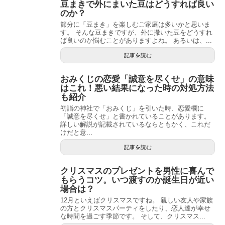
豆まきで外にまいた豆はどうすれば良い
のか？
節分に「豆まき」を楽しむご家庭は多いかと思いま
す。 そんな豆まきですが、外に撒いた豆をどうすれ
ば良いのか悩むことがありますよね。 あるいは、...
記事を読む
おみくじの恋愛「誠意を尽くせ」の意味
はこれ！悪い結果になった時の対処方法
も紹介
初詣の神社で「おみくじ」を引いた時、恋愛欄に
「誠意を尽くせ」と書かれていることがあります。
詳しい解説が記載されているならともかく、これだ
けだと意...
記事を読む
クリスマスのプレゼントを男性に喜んで
もらうコツ。いつ渡すのか誕生日が近い
場合は？
12月といえばクリスマスですね。 親しい友人や家族
の方とクリスマスパーティをしたり、恋人達が幸せ
な時間を過ごす季節です。 そして、クリスマス...