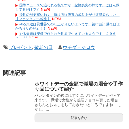
NEW!
国際ニュースで追われる私ですが、記憶喪失の妹です。ごはん探
してるだけです
NEW!
後世の歴史家いわく、俺は面従腹背の成り上がり復讐者らしい
【ファンタジー/転生】
NEW!
やる夫達は異世界でのし上がりたいようです 第65話：勝てばよ
かろうなのだぁ！！
NEW!
やる夫達は安価で作られた世界で生きているようです ２９６
３ -33
NEW!
やる夫と宇崎ちゃんはゲームで遊びたい！ その１４
NEW!
プレゼント
,
敬老の日
ウチダ・ジロウ
モンハン自衛隊 第146話「 集積／integration 」
NEW!
遊☆戯☆王G-WITCH！～水星のクソたぬき～ あとがき
Powered by livedoor 相互RSS
関連記事
ホワイトデーの金額で職場の場合や手作
り品について紹介
バレンタインの後にはすぐにホワイトデーがやって
来ます。 職場で女性から義理チョコを貰った場合、
きちんとお返しをしておきたいところですよね。 し
かし、...
記事を読む