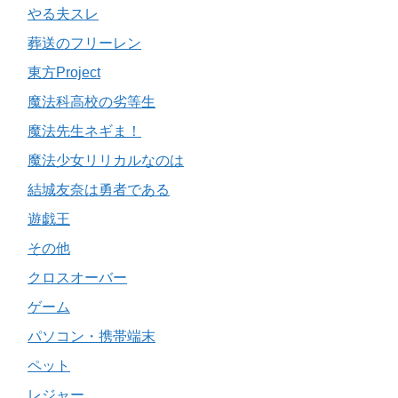
やる夫スレ
葬送のフリーレン
東方Project
魔法科高校の劣等生
魔法先生ネギま！
魔法少女リリカルなのは
結城友奈は勇者である
遊戯王
その他
クロスオーバー
ゲーム
パソコン・携帯端末
ペット
レジャー