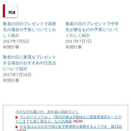
関連
敬老の日のプレゼントで高校
敬老の日のプレゼントで中学
生の場合や予算についてくわ
生が贈るものや予算について
しく紹介
くわしく紹介
2017年7月5日
2017年7月7日
年間行事
年間行事
敬老の日に家電をプレゼント
する場合のおすすめや注意点
について紹介
2017年7月10日
年間行事
小さなすれ違いが、夫を追い詰めていく
ブシロードノベル：『現代忍者は万能ゆえに異世界迷宮を一人で
どこまでも深く潜る 1』 などの表紙
NEW!
やる夫はエロの力で弱小女子野球部を復興するようです 第13話