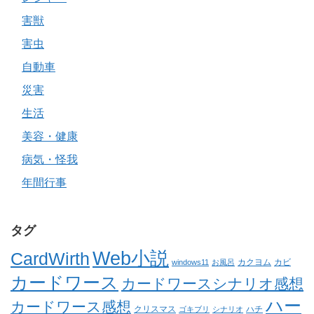
害獣
害虫
自動車
災害
生活
美容・健康
病気・怪我
年間行事
タグ
Web小説
CardWirth
カクヨム
カビ
windows11
お風呂
カードワース
カードワースシナリオ感想
ハー
カードワース感想
クリスマス
ゴキブリ
シナリオ
ハチ