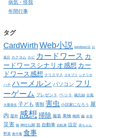
病気・怪我
年間行事
タグ
Web小説
CardWirth
windows11
お
カードワース
カ
カクヨム
カビ
風呂
ードワースシナリオ感想
カー
ドワース感想
クリスマス
ゴキブリ
シナリオ
ハーメルン
フリ
パソコン
ハチ
ーゲーム
ペット
プレゼント
備忘録
台風
害虫
屋
子ども
害獣
小説家になろう
大量発生
感想
掃除
内
服装
果物
屋外
梅雨
歯
水害
災害
自動車
設定
肌
神社仏閣
猫
自転車
赤ちゃん
食事
野菜
食中毒