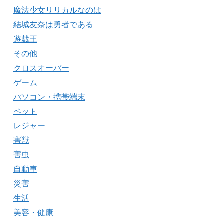
魔法少女リリカルなのは
結城友奈は勇者である
遊戯王
その他
クロスオーバー
ゲーム
パソコン・携帯端末
ペット
レジャー
害獣
害虫
自動車
災害
生活
美容・健康