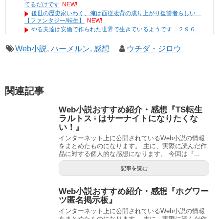
てるだけです
NEW!
後世の歴史家いわく、俺は面従腹背の成り上がり復讐者らしい
【ファンタジー/転生】
NEW!
やる夫達は安価で作られた世界で生きているようです ２９６
３ -33
遊☆戯☆王G-WITCH！～水星のクソたぬき～ あとがき
Web小説
,
ハーメルン
,
感想
ウチダ・ジロウ
Powered by livedoor 相互RSS
関連記事
Web小説おすすめ紹介・感想『TS転生
ラルトス♀はサーナイトになりたくな
い！』
インターネット上に公開されているWeb小説の情報
をまとめたものになります。 主に、実際に読んだ作
品に対する個人的な感想になります。 今回は『...
記事を読む
Web小説おすすめ紹介・感想『ホグワー
ツ匿名掲示板』
インターネット上に公開されているWeb小説の情報
をまとめたものになります。 主に、実際に読んだ作