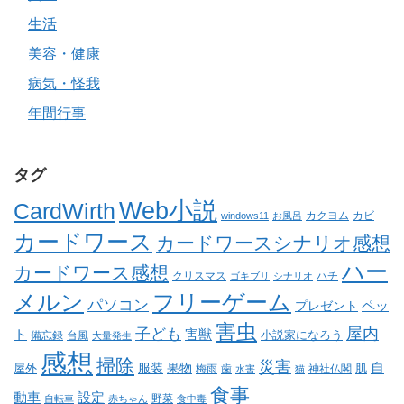
生活
美容・健康
病気・怪我
年間行事
タグ
Web小説
CardWirth
カクヨム
カビ
windows11
お風呂
カードワース
カードワースシナリオ感想
ハー
カードワース感想
クリスマス
ゴキブリ
シナリオ
ハチ
メルン
フリーゲーム
パソコン
ペッ
プレゼント
害虫
屋内
子ども
ト
害獣
小説家になろう
備忘録
台風
大量発生
感想
掃除
災害
自
服装
果物
肌
屋外
梅雨
歯
神社仏閣
水害
猫
食事
動車
設定
野菜
自転車
赤ちゃん
食中毒