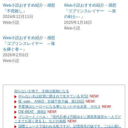
Web小説おすすめ紹介・感想
Web小説おすすめ紹介・感想
『不死殺し』
『ゴブリンスレイヤー ―灰
2024年12月11日
の剣士― 』
Web小説
2025年1月16日
Web小説
Web小説おすすめ紹介・感想
『ゴブリンスレイヤー ～魂
を継ぐ者～』
2026年2月6日
Web小説
知らない土地で、主婦は孤独になる
やらない夫は欲望に囲まれて生きている 97話
NEW!
咲 -saki- ANKO 百城千世子編 第116話
NEW!
卒業後はヒーローになる事になったやる夫君 その３
NEW!
DIE-BEAT 第9話
NEW!
ブシロードノベル：『現代忍者は万能ゆえに異世界迷宮を一人でど
こまでも深く潜る 1』 などの表紙
NEW!
国際ニュースで追われる私ですが、記憶喪失の妹です。ごはん探し