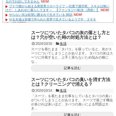
るのでお話しできません
NEW!
ブドウ畑から始まる異世界スローライフ ～社畜で過労死、スキルは無い
けど、しあわせに暮らしてます～ 【ファンタジー/転生（憑依）】
NEW!
やらない夫は欲望に囲まれて生きている 96話
NEW!
やる夫達は安価で作られた世界で生きているようです ２９６
２ -32
NEW!
国際的な小咄 おまけ あまりにも動きが鈍い
NEW!
スーツについたタバコの灰の落とし方と
遊☆戯☆王G-WITCH！～水星のクソたぬき～ あとがき
は？穴が空いた時の対処方法とは？
Powered by livedoor 相互RSS
2024/10/16
生活
スーツを着たまま「タバコ」を吸っていると、灰がス
ーツについてしまうことがあります。 タバコの灰はス
ーツに付着すると、上手く落ちないため悩みの種に
な...
記事を読む
スーツについたタバコの臭いを消す方法
とは？クリーニングで消える？
2024/10/14
生活
「スーツ」を着たまま仕事をしているとタバコの臭い
がついてしまうことがあります。 スーツで過ごす機会
が多ければ多いほど、タバコの臭いによる問題は大
き...
記事を読む