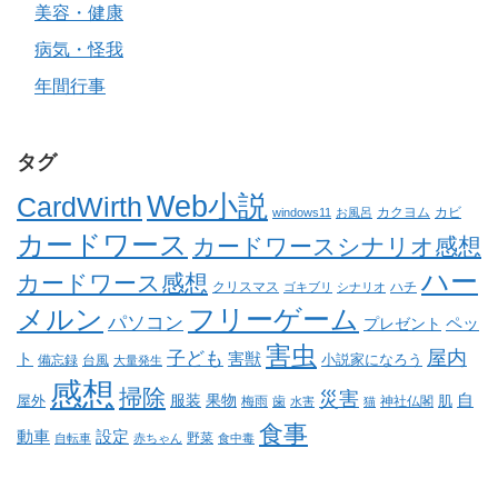
美容・健康
病気・怪我
年間行事
タグ
Web小説
CardWirth
カクヨム
カビ
windows11
お風呂
カードワース
カードワースシナリオ感想
ハー
カードワース感想
クリスマス
ゴキブリ
シナリオ
ハチ
メルン
フリーゲーム
パソコン
ペッ
プレゼント
害虫
屋内
子ども
ト
害獣
小説家になろう
備忘録
台風
大量発生
感想
掃除
災害
自
服装
果物
肌
屋外
梅雨
歯
神社仏閣
水害
猫
食事
動車
設定
野菜
自転車
赤ちゃん
食中毒