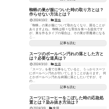
蜘蛛の巣が服についた時の取り方とは？
作らせない方法とは？
2024/10/2
害虫
「蜘蛛」の巣が服について取れなくなり、困ることが
ありますよね。 蜘蛛は様々な害虫を食べる益虫です
が、巣を作るタイプの場合は、その巣が邪魔者になる
こ...
記事を読む
スーツのボールペン汚れの落とした方と
は？必要な道具は？
2024/3/10
生活
「スーツ」を着て仕事をしていると、うっかりスーツ
にボールペン汚れが付いてしまうことがあります。 何
とかボールペン汚れを綺麗に落としたいですが、そ
の...
記事を読む
スーツにコーヒーをこぼした時の応急処
置とは？染み抜き方法は？
2024/3/9
生活