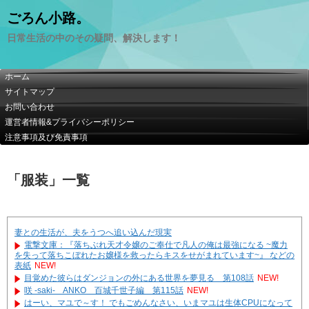
ごろん小路。
日常生活の中のその疑問、解決します！
ホーム
サイトマップ
お問い合わせ
運営者情報&プライバシーポリシー
注意事項及び免責事項
「
服装
」
一覧
妻との生活が、夫をうつへ追い込んだ現実
電撃文庫：『落ちぶれ天才令嬢のご奉仕で凡人の俺は最強になる ~魔力
を失って落ちこぼれたお嬢様を救ったらキスをせがまれています~』 などの
表紙
NEW!
目覚めた彼らはダンジョンの外にある世界を夢見る 第108話
NEW!
咲 -saki- ANKO 百城千世子編 第115話
NEW!
はーい、マユで～す！ でもごめんなさい、いまマユは生体CPUになって