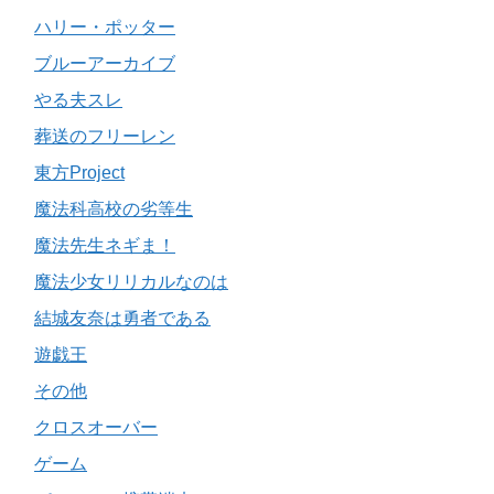
ハリー・ポッター
ブルーアーカイブ
やる夫スレ
葬送のフリーレン
東方Project
魔法科高校の劣等生
魔法先生ネギま！
魔法少女リリカルなのは
結城友奈は勇者である
遊戯王
その他
クロスオーバー
ゲーム