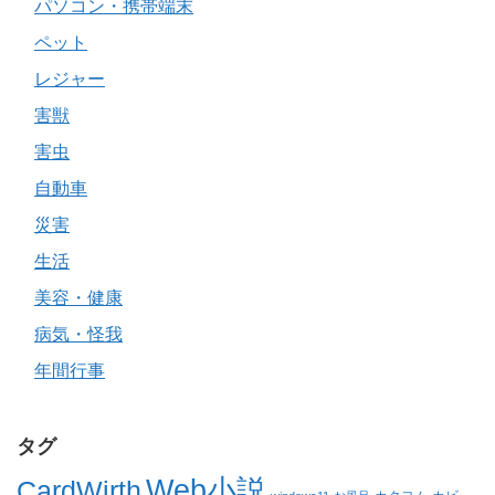
パソコン・携帯端末
ペット
レジャー
害獣
害虫
自動車
災害
生活
美容・健康
病気・怪我
年間行事
タグ
Web小説
CardWirth