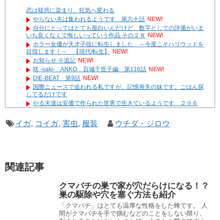
恋は疑惑に染まり、狂気へ変わる
やらない夫は集われるようです 第六十話
NEW!
自分にとってはとても面白いんだけど、数字としての評価がいま
いち良くなくて悔しいっていう作品 その２８
NEW!
ホラー女優が天才子役に転生しました ～今度こそハリウッドを
目指します！～ 【現代/転生】
NEW!
お知らせ ※追記
NEW!
咲 -saki- ANKO 百城千世子編 第116話
NEW!
DIE-BEAT 第9話
NEW!
国際ニュースで追われる私ですが、記憶喪失の妹です。ごはん探
してるだけです
やる夫達は安価で作られた世界で生きているようです ２９６
３ -33
遊☆戯☆王G-WITCH！～水星のクソたぬき～ あとがき
イガ
,
コイガ
,
害虫
,
服装
ウチダ・ジロウ
Powered by livedoor 相互RSS
関連記事
クマバチの巣で家が穴だらけになる！？
巣の駆除や穴を塞ぐ方法も紹介
「クマバチ」はとても温厚な性格をした蜂です。 人
間がクマバチを手で掴むなどのことをしない限り、