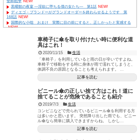
聖杯戦争
NEW!
黒曜館の夜宴 ―淫欲に堕ちる僕の女たち― 第1話
NEW!
ディエゴ・ブランドーがグランドオーダーを終わらせるようです 第
168話
NEW!
国際的な小咄 おまけ 実際に目の前にすると、正しかったと実感する
NEW!
Veil lady ～転生美少女は、異世界にえっちな衣装を広めたい～
NEW!
やる夫達は安価で作られた世界で生きているようです ２９６３ -33
車椅子に傘を取り付けたい時に便利な道
遊☆戯☆王G-WITCH！～水星のクソたぬき～ あとがき
具はこれ！
Powered by livedoor 相互RSS
2020/11/15
生活
「車椅子」を利用していると雨の日が辛いですよね。
車椅子で移動をする時に身体が雨で濡れてしまうと、
体調不良の原因となることも考えられます。 ...
記事を読む
ビニール傘の正しい捨て方はこれ！道に
捨てることが危険であることも紹介
2019/7/3
生活
コンビニなどで売られているビニール傘を利用する方
は多いかと思います。 突然降り出した雨でも、ビニー
ル傘なら簡単に購入できますからね。 しかし...
記事を読む