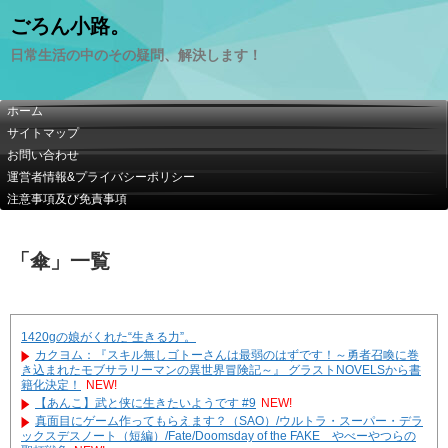
ごろん小路。
日常生活の中のその疑問、解決します！
ホーム
サイトマップ
お問い合わせ
運営者情報&プライバシーポリシー
注意事項及び免責事項
「
傘
」
一覧
1420gの娘がくれた“生きる力”。
カクヨム：『スキル無しゴトーさんは最弱のはずです！～勇者召喚に巻
き込まれたモブサラリーマンの異世界冒険記～』 グラストNOVELSから書
籍化決定！
NEW!
【あんこ】武と侠に生きたいようです #9
NEW!
真面目にゲーム作ってもらえます？（SAO）/ウルトラ・スーパー・デラ
ックスデスノート（短編）/Fate/Doomsday of the FAKE やべーやつらの