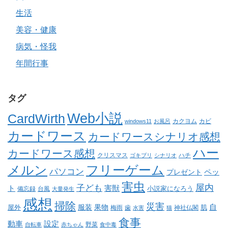
生活
美容・健康
病気・怪我
年間行事
タグ
Web小説
CardWirth
カクヨム
カビ
windows11
お風呂
カードワース
カードワースシナリオ感想
ハー
カードワース感想
クリスマス
ゴキブリ
シナリオ
ハチ
メルン
フリーゲーム
パソコン
ペッ
プレゼント
害虫
屋内
子ども
ト
害獣
小説家になろう
備忘録
台風
大量発生
感想
掃除
災害
自
服装
果物
肌
屋外
梅雨
歯
神社仏閣
水害
猫
食事
動車
設定
野菜
自転車
赤ちゃん
食中毒