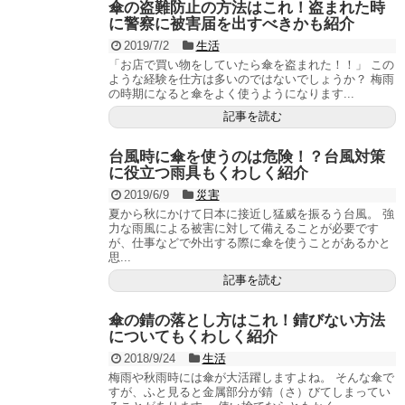
傘の盗難防止の方法はこれ！盗まれた時
に警察に被害届を出すべきかも紹介
2019/7/2
生活
「お店で買い物をしていたら傘を盗まれた！！」 この
ような経験を仕方は多いのではないでしょうか？ 梅雨
の時期になると傘をよく使うようになります...
記事を読む
台風時に傘を使うのは危険！？台風対策
に役立つ雨具もくわしく紹介
2019/6/9
災害
夏から秋にかけて日本に接近し猛威を振るう台風。 強
力な雨風による被害に対して備えることが必要です
が、仕事などで外出する際に傘を使うことがあるかと
思...
記事を読む
傘の錆の落とし方はこれ！錆びない方法
についてもくわしく紹介
2018/9/24
生活
梅雨や秋雨時には傘が大活躍しますよね。 そんな傘で
すが、ふと見ると金属部分が錆（さ）びてしまってい