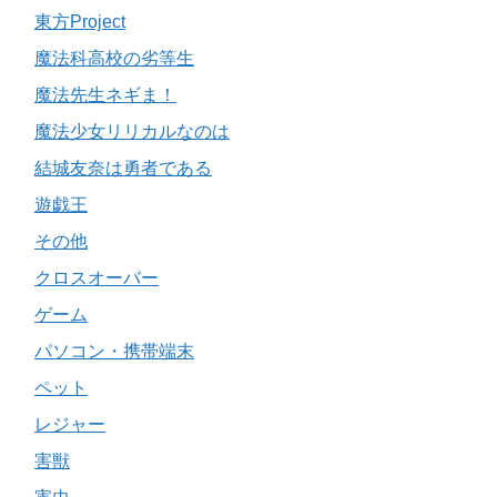
東方Project
魔法科高校の劣等生
魔法先生ネギま！
魔法少女リリカルなのは
結城友奈は勇者である
遊戯王
その他
クロスオーバー
ゲーム
パソコン・携帯端末
ペット
レジャー
害獣