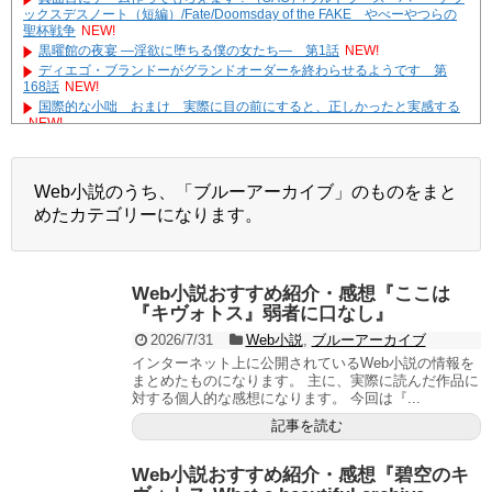
ックスデスノート（短編）/Fate/Doomsday of the FAKE やべーやつらの
聖杯戦争
NEW!
黒曜館の夜宴 ―淫欲に堕ちる僕の女たち― 第1話
NEW!
ディエゴ・ブランドーがグランドオーダーを終わらせるようです 第
168話
NEW!
国際的な小咄 おまけ 実際に目の前にすると、正しかったと実感する
NEW!
Veil lady ～転生美少女は、異世界にえっちな衣装を広めたい～
NEW!
やる夫達は安価で作られた世界で生きているようです ２９６３ -33
遊☆戯☆王G-WITCH！～水星のクソたぬき～ あとがき
Web小説のうち、「ブルーアーカイブ」のものをまと
Powered by livedoor 相互RSS
めたカテゴリーになります。
Web小説おすすめ紹介・感想『ここは
『キヴォトス』弱者に口なし』
2026/7/31
Web小説
,
ブルーアーカイブ
インターネット上に公開されているWeb小説の情報を
まとめたものになります。 主に、実際に読んだ作品に
対する個人的な感想になります。 今回は『...
記事を読む
Web小説おすすめ紹介・感想『碧空のキ