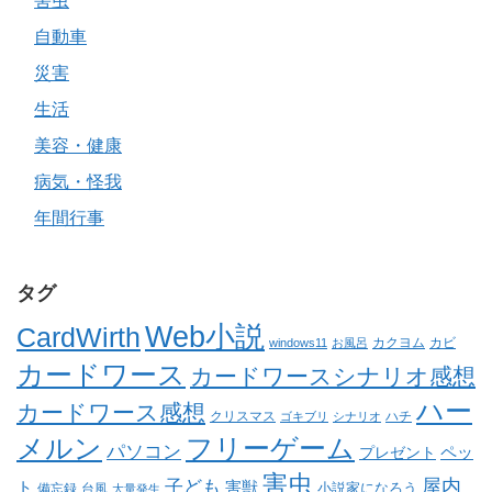
害虫
自動車
災害
生活
美容・健康
病気・怪我
年間行事
タグ
Web小説
CardWirth
カクヨム
カビ
windows11
お風呂
カードワース
カードワースシナリオ感想
ハー
カードワース感想
クリスマス
ゴキブリ
シナリオ
ハチ
メルン
フリーゲーム
パソコン
ペッ
プレゼント
害虫
屋内
子ども
ト
害獣
小説家になろう
備忘録
台風
大量発生