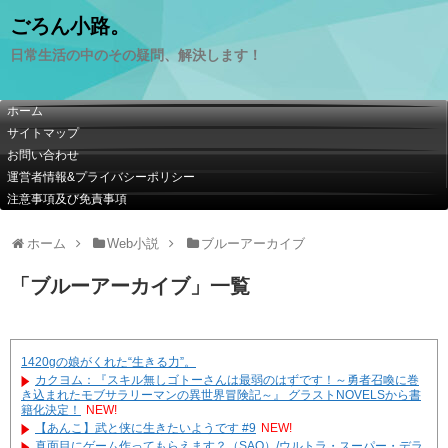
ごろん小路。
日常生活の中のその疑問、解決します！
ホーム
サイトマップ
お問い合わせ
運営者情報&プライバシーポリシー
注意事項及び免責事項
ホーム
Web小説
ブルーアーカイブ
「
ブルーアーカイブ
」
一覧
1420gの娘がくれた“生きる力”。
カクヨム：『スキル無しゴトーさんは最弱のはずです！～勇者召喚に巻
き込まれたモブサラリーマンの異世界冒険記～』 グラストNOVELSから書
籍化決定！
NEW!
【あんこ】武と侠に生きたいようです #9
NEW!
真面目にゲーム作ってもらえます？（SAO）/ウルトラ・スーパー・デラ