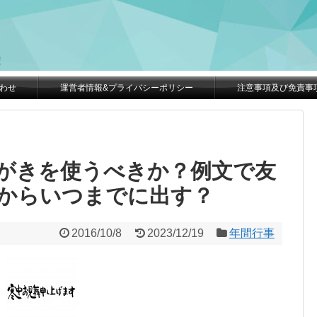
。
！
わせ
運営者情報&プライバシーポリシー
注意事項及び免責事
がきを使うべきか？例文で友
からいつまでに出す？
2016/10/8
2023/12/19
年間行事