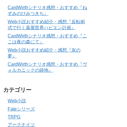
CardWirthシナリオ感想・おすすめ『ね
ずみのひみつきち』
Web小説おすすめ紹介・感想『反転術
式で行く薬屋世界ハピエン計画』
CardWirthシナリオ感想・おすすめ『こ
こは夜の森にて』
Web小説おすすめ紹介・感想『灰の
夢』
CardWirthシナリオ感想・おすすめ『ヴ
ォルカニックの跡地』
カテゴリー
Web小説
Fateシリーズ
TRPG
アークナイツ