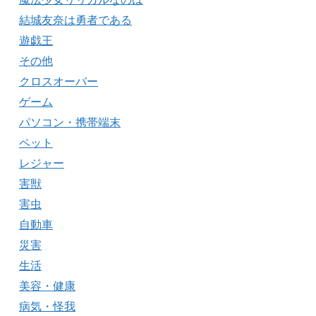
結城友奈は勇者である
遊戯王
その他
クロスオーバー
ゲーム
パソコン・携帯端末
ペット
レジャー
害獣
害虫
自動車
災害
生活
美容・健康
病気・怪我