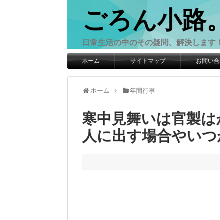
ごろん小路
日常生活の中のその疑問、解決します
ホーム
サイトマップ
お問い合
ホーム
年間行事
寒中見舞いは官製は
人に出す場合やいつ