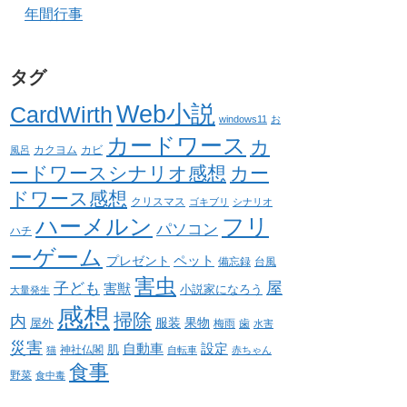
年間行事
タグ
Web小説
CardWirth
windows11
お
カードワース
カ
カクヨム
カビ
風呂
ードワースシナリオ感想
カー
ドワース感想
クリスマス
ゴキブリ
シナリオ
ハーメルン
フリ
パソコン
ハチ
ーゲーム
ペット
プレゼント
備忘録
台風
害虫
屋
子ども
害獣
小説家になろう
大量発生
感想
掃除
内
服装
果物
屋外
梅雨
歯
水害
災害
自動車
設定
肌
神社仏閣
猫
自転車
赤ちゃん
食事
野菜
食中毒