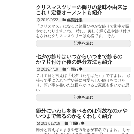
クリスマスツリーの飾りの意味や由来は
これ！定番オーメントも紹介
2019/9/22
年間行事
「クリスマス」になると綺羅びやかな飾りで街中が賑
やかになりますよね。 特に、美しく輝く星や飾り付け
をされたクリスマスツリーは別格です。 そん...
記事を読む
七夕の飾りはいつからいつまで飾るの
か？片付けた後の処分方法も紹介
2019/4/19
年間行事
７月７日と言えば「七夕（たなばた）」ですよね。 頑
張って手に入れた竹や笹に可愛らしい飾りをつけた
り、願い事を書いた短冊をかけるご家庭も多いかと思
い...
記事を読む
節分にいわしを食べるのは何故なのかや
いつまで飾るのかをくわしく紹介
2017/12/19
年間行事
節分と言えば豆まきや恵方巻きが有名ですよね。 しか