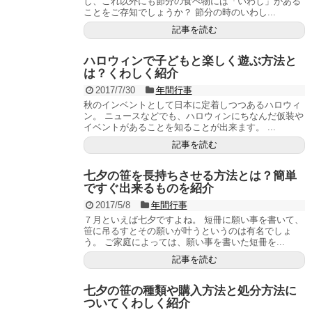
し、これ以外にも節分の食べ物には「いわし」がある
ことをご存知でしょうか？ 節分の時のいわし...
記事を読む
ハロウィンで子どもと楽しく遊ぶ方法と
は？くわしく紹介
2017/7/30
年間行事
秋のインベントとして日本に定着しつつあるハロウィ
ン。 ニュースなどでも、ハロウィンにちなんだ仮装や
イベントがあることを知ることが出来ます。 ...
記事を読む
七夕の笹を長持ちさせる方法とは？簡単
ですぐ出来るものを紹介
2017/5/8
年間行事
７月といえば七夕ですよね。 短冊に願い事を書いて、
笹に吊るすとその願いが叶うというのは有名でしょ
う。 ご家庭によっては、願い事を書いた短冊を...
記事を読む
七夕の笹の種類や購入方法と処分方法に
ついてくわしく紹介