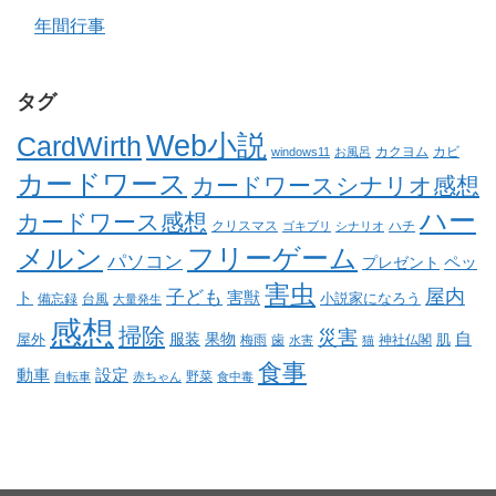
年間行事
タグ
Web小説
CardWirth
カクヨム
カビ
windows11
お風呂
カードワース
カードワースシナリオ感想
ハー
カードワース感想
クリスマス
ゴキブリ
シナリオ
ハチ
メルン
フリーゲーム
パソコン
ペッ
プレゼント
害虫
屋内
子ども
ト
害獣
小説家になろう
備忘録
台風
大量発生
感想
掃除
災害
自
服装
果物
肌
屋外
梅雨
歯
神社仏閣
水害
猫
食事
動車
設定
野菜
自転車
赤ちゃん
食中毒