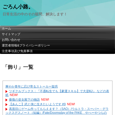
ごろん小路。
日常生活の中のその疑問、解決します！
ホーム
サイトマップ
お問い合わせ
運営者情報&プライバシーポリシー
注意事項及び免責事項
「
飾り
」
一覧
爽やか青年に忍び寄るストーカー疑惑
ツギクルブックス：『不遇転生でも【豪運スキル】で大逆転!』 などの表
紙
NEW!
薔薇の皇女殿下の物語
NEW!
【あんこ】武と侠に生きたいようです #9
NEW!
真面目にゲーム作ってもらえます？（SAO）/ウルトラ・スーパー・デラ
ックスデスノート（短編）/Fate/Doomsday of the FAKE やべーやつらの