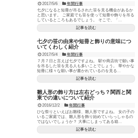
2017/5/6
年間行事
七夕になると短冊が吊るされた笹を見る機会があるか
と思います。 ご家庭でも笹を使って短冊や飾りを吊る
しているところもあるでしょう。 そこで、「...
記事を読む
七夕の笹の由来や短冊と飾りの意味につ
いてくわしく紹介
2017/5/4
年間行事
７月７日と言えば七夕ですよね。 駅や商店街で願い事
を吊るした笹を見る人も多いことでしょう。 華やかな
短冊に様々な願い事が書かれているのを見る...
記事を読む
雛人形の飾り方は左右どっち？関西と関
東での違いについて紹介
2016/12/2
年間行事
ひな祭りといえばお雛様、雛人形ですよね。 女の子の
いるご家庭では、雛人形を飾り始めていらっしゃるの
ではないでしょうか？ 大事にしまってある箱...
記事を読む