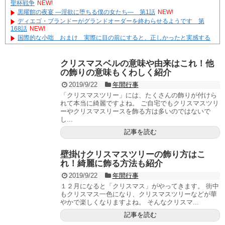
聖杯戦争
NEW!
黒曜館の夜宴 ―淫欲に堕ちる僕の女たち― 第1話
NEW!
ディエゴ・ブランドーがグランドオーダーを終わらせるようです 第
168話
NEW!
国際的な小咄 おまけ 実際に目の前にすると、正しかったと実感する
やる夫達は安価で作られた世界で生きているようです ２９６３ -33
遊☆戯☆王G-WITCH！～水星のクソたぬき～ あとがき
クリスマスベルの意味や由来はこれ！他
Powered by livedoor 相互RSS
の飾りの意味もくわしく紹介
2019/9/22
年間行事
「クリスマスツリー」には、たくさんの飾りが付けら
れて本当に綺麗ですよね。 ご自宅でもクリスマスツリ
ーやクリスマスリースを飾る方は多いのではないで
し...
記事を読む
壁掛けクリスマスツリーの飾り方はこ
れ！綺麗に飾る方法も紹介
2019/9/22
年間行事
１２月になると「クリスマス」がやってきます。 街中
もクリスマス一色になり、クリスマスツリーなどが華
やかで楽しくなりますよね。 そんなクリスマ...
記事を読む