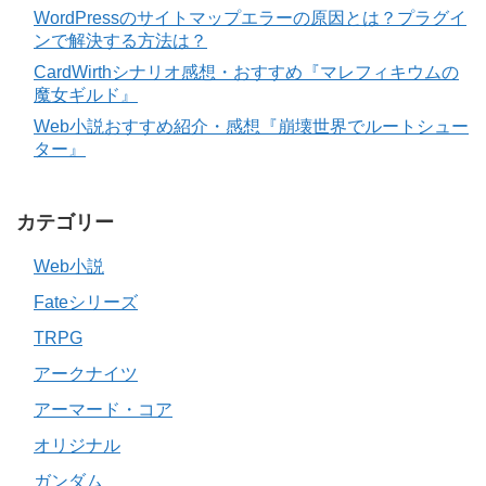
WordPressのサイトマップエラーの原因とは？プラグイ
ンで解決する方法は？
CardWirthシナリオ感想・おすすめ『マレフィキウムの
魔女ギルド』
Web小説おすすめ紹介・感想『崩壊世界でルートシュー
ター』
カテゴリー
Web小説
Fateシリーズ
TRPG
アークナイツ
アーマード・コア
オリジナル
ガンダム