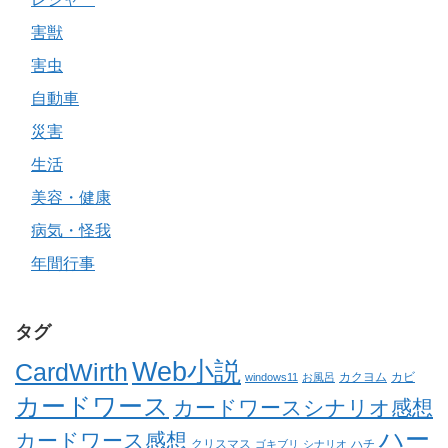
害獣
害虫
自動車
災害
生活
美容・健康
病気・怪我
年間行事
タグ
Web小説
CardWirth
カクヨム
カビ
windows11
お風呂
カードワース
カードワースシナリオ感想
ハー
カードワース感想
クリスマス
ゴキブリ
シナリオ
ハチ