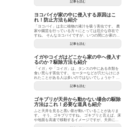
記事を読む
ヨコバイが家の中に侵入する原因はこ
れ！防止方法も紹介
「ヨコバイ」は主に植物の液汁を吸う害虫です。 農
家や園芸を行っている方々にとっては厄介な存在で
すね。 そんなヨコバイですが、いつの間にか家の...
記事を読む
イガやコイガはどこから家の中へ侵入す
るのか？駆除方法も紹介
「イガ」や「コイガ」は、タンスの中にある衣類を
食い荒らす害虫です。 セーターなどが穴だらけにさ
れたことがある人は多いのではないでしょうか？ ...
記事を読む
ゴキブリが天井から動かない場合の駆除
方法はこれ！必要な道具も紹介
ふと天井を見ると黒い影が動いていることがありま
す。 そう、ゴキブリですね。 ゴキブリと言えば、床
や地面を高速で移動するイメージですが、天井に...