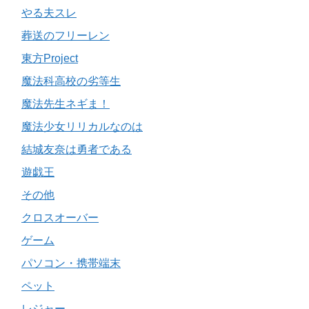
やる夫スレ
葬送のフリーレン
東方Project
魔法科高校の劣等生
魔法先生ネギま！
魔法少女リリカルなのは
結城友奈は勇者である
遊戯王
その他
クロスオーバー
ゲーム
パソコン・携帯端末
ペット
レジャー