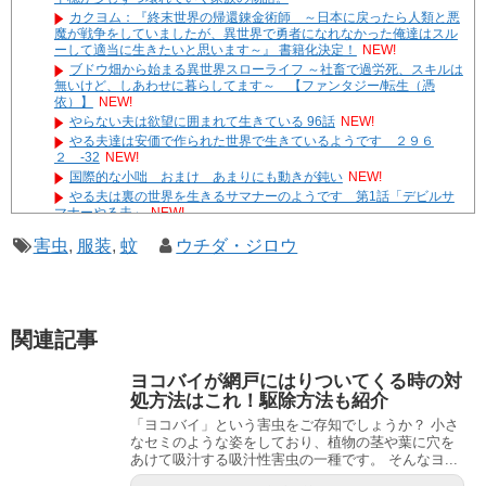
カクヨム：『終末世界の帰還錬金術師 ～日本に戻ったら人類と悪
魔が戦争をしていましたが、異世界で勇者になれなかった俺達はスル
ーして適当に生きたいと思います～』 書籍化決定！
NEW!
ブドウ畑から始まる異世界スローライフ ～社畜で過労死、スキルは
無いけど、しあわせに暮らしてます～ 【ファンタジー/転生（憑
依）】
NEW!
やらない夫は欲望に囲まれて生きている 96話
NEW!
やる夫達は安価で作られた世界で生きているようです ２９６
２ -32
NEW!
国際的な小咄 おまけ あまりにも動きが鈍い
NEW!
やる夫は裏の世界を生きるサマナーのようです 第1話「デビルサ
マナーやる夫」
NEW!
ヒカルの碁：奈瀬明日美（中身：社畜おっさん）は、脳内の
害虫
,
服装
,
蚊
ウチダ・ジロウ
KataGo先生と最強のスローライフを目指したい
NEW!
ブロリーはハーレム王な海賊王を目指すそうです 第5話
遊☆戯☆王G-WITCH！～水星のクソたぬき～ あとがき
Powered by livedoor 相互RSS
関連記事
ヨコバイが網戸にはりついてくる時の対
処方法はこれ！駆除方法も紹介
「ヨコバイ」という害虫をご存知でしょうか？ 小さ
なセミのような姿をしており、植物の茎や葉に穴を
あけて吸汁する吸汁性害虫の一種です。 そんなヨ...