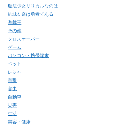
魔法少女リリカルなのは
結城友奈は勇者である
遊戯王
その他
クロスオーバー
ゲーム
パソコン・携帯端末
ペット
レジャー
害獣
害虫
自動車
災害
生活
美容・健康