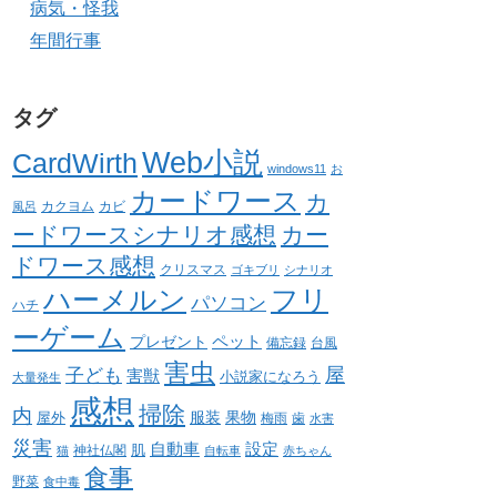
病気・怪我
年間行事
タグ
Web小説
CardWirth
windows11
お
カードワース
カ
カクヨム
カビ
風呂
ードワースシナリオ感想
カー
ドワース感想
クリスマス
ゴキブリ
シナリオ
ハーメルン
フリ
パソコン
ハチ
ーゲーム
ペット
プレゼント
備忘録
台風
害虫
屋
子ども
害獣
小説家になろう
大量発生
感想
掃除
内
服装
果物
屋外
梅雨
歯
水害
災害
自動車
設定
肌
神社仏閣
猫
自転車
赤ちゃん
食事
野菜
食中毒