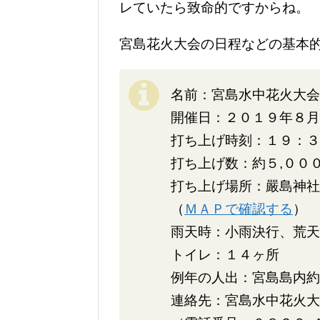
レていたら致命的ですからね。
宮島花火大会の日程などの基本
名前：宮島水中花火大会
開催日：２０１９年８月
打ち上げ時刻：１９：３
打ち上げ数：約５,００
打ち上げ場所：嚴島神社
（
ＭＡＰで確認する
）
雨天時：小雨決行、荒天
トイレ：１４ヶ所
例年の人出：宮島島内約
連絡先：宮島水中花火大