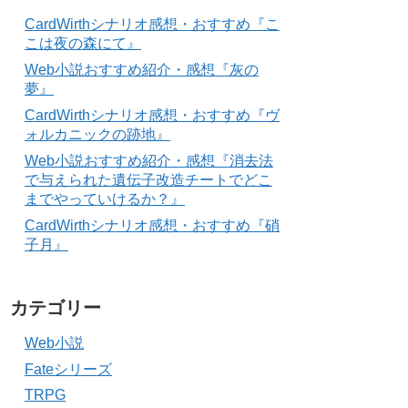
CardWirthシナリオ感想・おすすめ『こ
こは夜の森にて』
Web小説おすすめ紹介・感想『灰の
夢』
CardWirthシナリオ感想・おすすめ『ヴ
ォルカニックの跡地』
Web小説おすすめ紹介・感想『消去法
で与えられた遺伝子改造チートでどこ
までやっていけるか？』
CardWirthシナリオ感想・おすすめ『硝
子月』
カテゴリー
Web小説
Fateシリーズ
TRPG