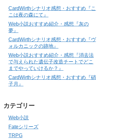
CardWirthシナリオ感想・おすすめ『こ
こは夜の森にて』
Web小説おすすめ紹介・感想『灰の
夢』
CardWirthシナリオ感想・おすすめ『ヴ
ォルカニックの跡地』
Web小説おすすめ紹介・感想『消去法
で与えられた遺伝子改造チートでどこ
までやっていけるか？』
CardWirthシナリオ感想・おすすめ『硝
子月』
カテゴリー
Web小説
Fateシリーズ
TRPG