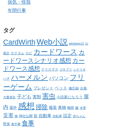
病気・怪我
年間行事
タグ
Web小説
CardWirth
windows11
お
カードワース
カ
カクヨム
カビ
風呂
ードワースシナリオ感想
カー
ドワース感想
クリスマス
ゴキブリ
シナリオ
ハーメルン
フリ
パソコン
ハチ
ーゲーム
ペット
プレゼント
備忘録
台風
害虫
屋
子ども
害獣
小説家になろう
大量発生
感想
掃除
内
服装
果物
屋外
梅雨
歯
水害
災害
自動車
設定
肌
神社仏閣
猫
自転車
赤ちゃん
食事
野菜
食中毒