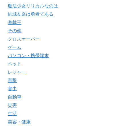
魔法少女リリカルなのは
結城友奈は勇者である
遊戯王
その他
クロスオーバー
ゲーム
パソコン・携帯端末
ペット
レジャー
害獣
害虫
自動車
災害
生活
美容・健康