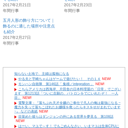
2017年2月21日
2017年2月23日
年間行事
年間行事
五月人形の飾り方について｜
飾るのに適した場所や注意点
も紹介
2017年2月27日
年間行事
知らない土地で、主婦は孤独になる
やる夫と宇崎ちゃんはゲームで遊びたい！ その１４
NEW!
モンハン自衛隊 第146話「 集積／integration 」
NEW!
こちらアメリカは西海岸、片田舎の日本料理屋の「日常」でござい
ます 第1213話「ついに念願の、パトロンをてにいれたぞ！ 一人
目」
NEW!
電撃文庫：『落ちぶれ天才令嬢のご奉仕で凡人の俺は最強になる ~
魔力を失って落ちこぼれたお嬢様を救ったらキスをせがまれています
~』 などの表紙
NEW!
目覚めた彼らはダンジョンの外にある世界を夢見る 第108話
NEW!
はーい、マユで～す！ でもごめんなさい、いまマユは生体CPUに