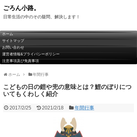
ごろん小路。
日常生活の中のその疑問、解決します！
ホーム
サイトマップ
お問い合わせ
運営者情報&プライバシーポリシー
注意事項及び免責事項
ホーム
年間行事
こどもの日の鎧や兜の意味とは？鯉のぼりにつ
いてもくわしく紹介
2017/2/25
2021/2/18
年間行事