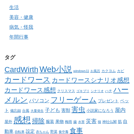
生活
美容・健康
病気・怪我
年間行事
タグ
Web小説
CardWirth
カクヨム
カビ
windows11
お風呂
カードワース
カードワースシナリオ感想
ハー
カードワース感想
クリスマス
ゴキブリ
シナリオ
ハチ
メルン
フリーゲーム
パソコン
ペッ
プレゼント
害虫
屋内
子ども
ト
害獣
小説家になろう
備忘録
台風
大量発生
感想
掃除
災害
自
服装
果物
肌
屋外
梅雨
歯
神社仏閣
水害
猫
食事
動車
設定
野菜
自転車
赤ちゃん
食中毒