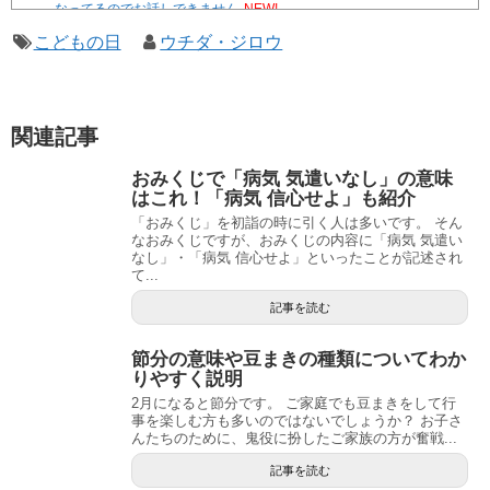
なってるのでお話しできません
NEW!
ブドウ畑から始まる異世界スローライフ ～社畜で過労死、スキルは
こどもの日
ウチダ・ジロウ
無いけど、しあわせに暮らしてます～ 【ファンタジー/転生（憑
依）】
NEW!
やる夫達は安価で作られた世界で生きているようです ２９６
２ -32
遊☆戯☆王G-WITCH！～水星のクソたぬき～ あとがき
関連記事
Powered by livedoor 相互RSS
おみくじで「病気 気遣いなし」の意味
はこれ！「病気 信心せよ」も紹介
「おみくじ」を初詣の時に引く人は多いです。 そん
なおみくじですが、おみくじの内容に「病気 気遣い
なし」・「病気 信心せよ」といったことが記述され
て...
記事を読む
節分の意味や豆まきの種類についてわか
りやすく説明
2月になると節分です。 ご家庭でも豆まきをして行
事を楽しむ方も多いのではないでしょうか？ お子さ
んたちのために、鬼役に扮したご家族の方が奮戦...
記事を読む