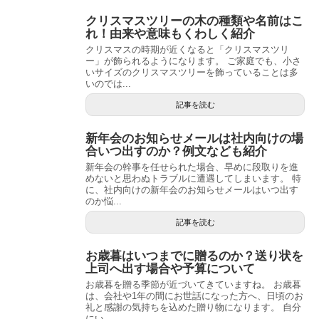
クリスマスツリーの木の種類や名前はこ
れ！由来や意味もくわしく紹介
クリスマスの時期が近くなると「クリスマスツリ
ー」が飾られるようになります。 ご家庭でも、小さ
いサイズのクリスマスツリーを飾っていることは多
いのでは...
記事を読む
新年会のお知らせメールは社内向けの場
合いつ出すのか？例文なども紹介
新年会の幹事を任せられた場合、早めに段取りを進
めないと思わぬトラブルに遭遇してしまいます。 特
に、社内向けの新年会のお知らせメールはいつ出す
のか悩...
記事を読む
お歳暮はいつまでに贈るのか？送り状を
上司へ出す場合や予算について
お歳暮を贈る季節が近づいてきていますね。 お歳暮
は、会社や1年の間にお世話になった方へ、日頃のお
礼と感謝の気持ちを込めた贈り物になります。 自分
にい...