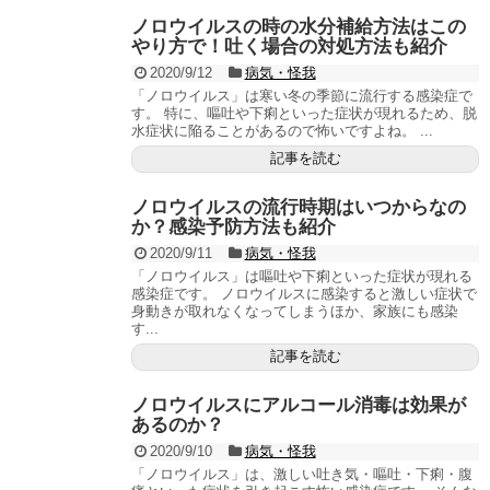
ノロウイルスの時の水分補給方法はこの
やり方で！吐く場合の対処方法も紹介
2020/9/12
病気・怪我
「ノロウイルス」は寒い冬の季節に流行する感染症で
す。 特に、嘔吐や下痢といった症状が現れるため、脱
水症状に陥ることがあるので怖いですよね。 ...
記事を読む
ノロウイルスの流行時期はいつからなの
か？感染予防方法も紹介
2020/9/11
病気・怪我
「ノロウイルス」は嘔吐や下痢といった症状が現れる
感染症です。 ノロウイルスに感染すると激しい症状で
身動きが取れなくなってしまうほか、家族にも感染
す...
記事を読む
ノロウイルスにアルコール消毒は効果が
あるのか？
2020/9/10
病気・怪我
「ノロウイルス」は、激しい吐き気・嘔吐・下痢・腹