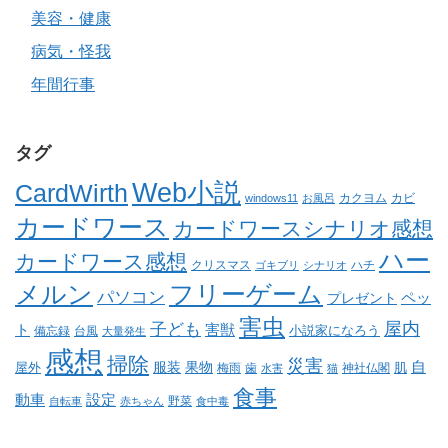
美容・健康
病気・怪我
年間行事
タグ
Web小説
CardWirth
カクヨム
カビ
windows11
お風呂
カードワース
カードワースシナリオ感想
ハー
カードワース感想
クリスマス
ゴキブリ
シナリオ
ハチ
メルン
フリーゲーム
パソコン
ペッ
プレゼント
害虫
屋内
子ども
ト
害獣
小説家になろう
備忘録
台風
大量発生
感想
掃除
災害
自
服装
果物
肌
屋外
梅雨
歯
神社仏閣
水害
猫
食事
動車
設定
野菜
自転車
赤ちゃん
食中毒