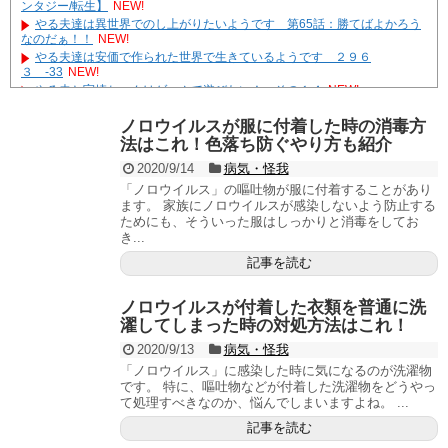
ンタジー/転生】
NEW!
やる夫達は異世界でのし上がりたいようです 第65話：勝てばよかろう
なのだぁ！！
NEW!
やる夫達は安価で作られた世界で生きているようです ２９６
３ -33
NEW!
やる夫と宇崎ちゃんはゲームで遊びたい！ その１４
NEW!
モンハン自衛隊 第146話「 集積／integration 」
NEW!
ノロウイルスが服に付着した時の消毒方
遊☆戯☆王G-WITCH！～水星のクソたぬき～ あとがき
法はこれ！色落ち防ぐやり方も紹介
Powered by livedoor 相互RSS
2020/9/14
病気・怪我
「ノロウイルス」の嘔吐物が服に付着することがあり
ます。 家族にノロウイルスが感染しないよう防止する
ためにも、そういった服はしっかりと消毒をしてお
き...
記事を読む
ノロウイルスが付着した衣類を普通に洗
濯してしまった時の対処方法はこれ！
2020/9/13
病気・怪我
「ノロウイルス」に感染した時に気になるのが洗濯物
です。 特に、嘔吐物などが付着した洗濯物をどうやっ
て処理すべきなのか、悩んでしまいますよね。 ...
記事を読む