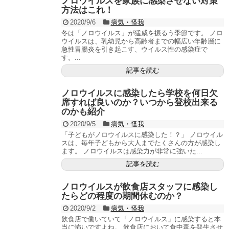
ノロウイルスを家族に感染させない対策
方法はこれ！
2020/9/6
病気・怪我
冬は「ノロウイルス」が猛威を振るう季節です。 ノロ
ウイルスは、乳幼児から高齢者までの幅広い年齢層に
急性胃腸炎を引き起こす、ウイルス性の感染症で
す。...
記事を読む
ノロウイルスに感染したら学校を何日欠
席すれば良いのか？いつから登校出来る
のかも紹介
2020/9/5
病気・怪我
「子どもがノロウイルスに感染した！？」 ノロウイル
スは、毎年子どもから大人までたくさんの方が感染し
ます。 ノロウイルスは感染力が非常に強いた...
記事を読む
ノロウイルスが飲食店スタッフに感染し
たらどの程度の期間休むのか？
2020/9/2
病気・怪我
飲食店で働いていて「ノロウイルス」に感染すると本
当に怖いですよね。 飲食店において食中毒を発生させ