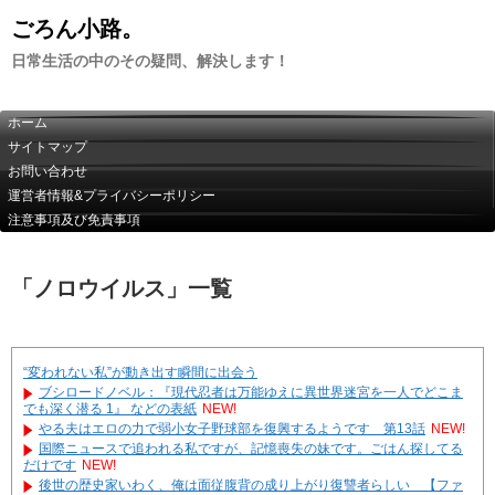
ごろん小路。
日常生活の中のその疑問、解決します！
ホーム
サイトマップ
お問い合わせ
運営者情報&プライバシーポリシー
注意事項及び免責事項
「
ノロウイルス
」
一覧
“変われない私”が動き出す瞬間に出会う
ブシロードノベル：『現代忍者は万能ゆえに異世界迷宮を一人でどこま
でも深く潜る 1』 などの表紙
NEW!
やる夫はエロの力で弱小女子野球部を復興するようです 第13話
NEW!
国際ニュースで追われる私ですが、記憶喪失の妹です。ごはん探してる
だけです
NEW!
後世の歴史家いわく、俺は面従腹背の成り上がり復讐者らしい 【ファ