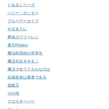
とあるシリーズ
ハリー・ポッター
ブルーアーカイブ
やる夫スレ
葬送のフリーレン
東方Project
魔法科高校の劣等生
魔法先生ネギま！
魔法少女リリカルなのは
結城友奈は勇者である
遊戯王
その他
クロスオーバー