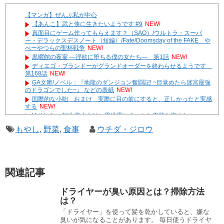
【マンガ】ぜんぶ私が中心
【あんこ】武と侠に生きたいようです #9
NEW!
真面目にゲーム作ってもらえます？（SAO）/ウルトラ・スーパ
ー・デラックスデスノート（短編）/Fate/Doomsday of the FAKE や
べーやつらの聖杯戦争
NEW!
黒曜館の夜宴 ―淫欲に堕ちる僕の女たち― 第1話
NEW!
ディエゴ・ブランドーがグランドオーダーを終わらせるようです
第168話
NEW!
GA文庫/ノベル：『地龍のダンジョン奮闘記! ~目覚めたら迷宮最強
のドラゴンでした~』 などの表紙
NEW!
国際的な小咄 おまけ 実際に目の前にすると、正しかったと実感
する
NEW!
Veil lady ～転生美少女は、異世界にえっちな衣装を広めたい～
NEW!
もやし
,
野菜
,
食事
ウチダ・ジロウ
やる夫達は安価で作られた世界で生きているようです ２９６
３ -33
遊☆戯☆王G-WITCH！～水星のクソたぬき～ あとがき
Powered by livedoor 相互RSS
関連記事
ドライヤーが臭い原因とは？掃除方法
は？
「ドライヤー」を使って髪を乾かしていると、嫌な
臭いが気になることがあります。 毎日使うドライヤ