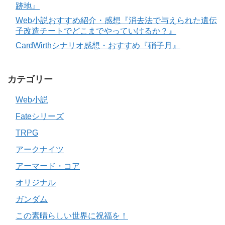
跡地』
Web小説おすすめ紹介・感想『消去法で与えられた遺伝
子改造チートでどこまでやっていけるか？』
CardWirthシナリオ感想・おすすめ『硝子月』
カテゴリー
Web小説
Fateシリーズ
TRPG
アークナイツ
アーマード・コア
オリジナル
ガンダム
この素晴らしい世界に祝福を！