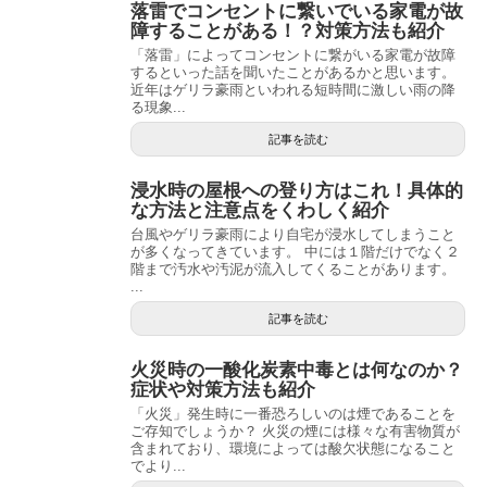
落雷でコンセントに繋いでいる家電が故
障することがある！？対策方法も紹介
「落雷」によってコンセントに繋がいる家電が故障
するといった話を聞いたことがあるかと思います。
近年はゲリラ豪雨といわれる短時間に激しい雨の降
る現象...
記事を読む
浸水時の屋根への登り方はこれ！具体的
な方法と注意点をくわしく紹介
台風やゲリラ豪雨により自宅が浸水してしまうこと
が多くなってきています。 中には１階だけでなく２
階まで汚水や汚泥が流入してくることがあります。
...
記事を読む
火災時の一酸化炭素中毒とは何なのか？
症状や対策方法も紹介
「火災」発生時に一番恐ろしいのは煙であることを
ご存知でしょうか？ 火災の煙には様々な有害物質が
含まれており、環境によっては酸欠状態になること
でより...