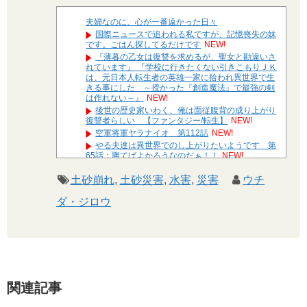
夫婦なのに、心が一番遠かった日々
国際ニュースで追われる私ですが、記憶喪失の妹
です。ごはん探してるだけです
NEW!
『薄暮の乙女は復讐を求めるが、聖女と勘違いさ
れています』 『学校に行きたくない引きこもりＪＫ
は、元日本人転生者の英雄一家に拾われ異世界で生
きる事にした ～授かった『創造魔法』で最強の剣
は作れない～』
NEW!
後世の歴史家いわく、俺は面従腹背の成り上がり
復讐者らしい 【ファンタジー/転生】
NEW!
空軍将軍ヤラナイオ 第112話
NEW!
やる夫達は異世界でのし上がりたいようです 第
65話：勝てばよかろうなのだぁ！！
NEW!
やる夫と宇崎ちゃんはゲームで遊びたい！ その
１４
NEW!
土砂崩れ
,
土砂災害
,
水害
,
災害
ウチ
モンハン自衛隊 第146話「 集積／integration 」
ダ・ジロウ
NEW!
やる夫達は安価で作られた世界で生きているよう
です ２９６２ -32
遊☆戯☆王G-WITCH！～水星のクソたぬき～
あとがき
Powered by livedoor 相互RSS
関連記事