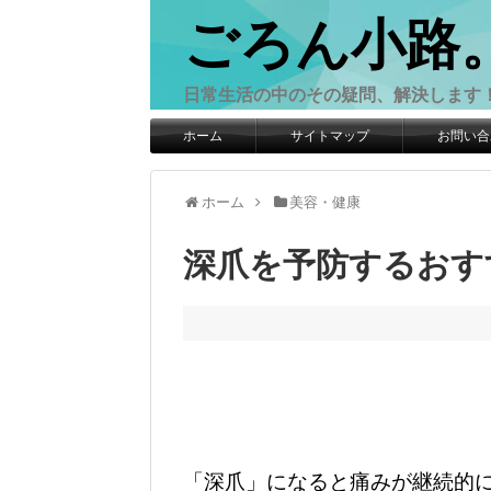
ごろん小路
日常生活の中のその疑問、解決します
ホーム
サイトマップ
お問い合
ホーム
美容・健康
深爪を予防するおす
「深爪」になると痛みが継続的