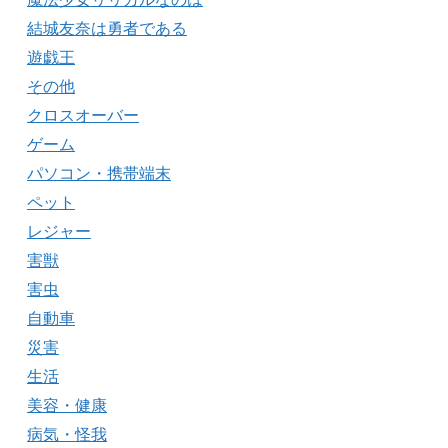
結城友奈は勇者である
遊戯王
その他
クロスオーバー
ゲーム
パソコン・携帯端末
ペット
レジャー
害獣
害虫
自動車
災害
生活
美容・健康
病気・怪我