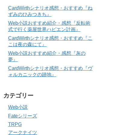
CardWirthシナリオ感想・おすすめ『ね
ずみのひみつきち』
Web小説おすすめ紹介・感想『反転術
式で行く薬屋世界ハピエン計画』
CardWirthシナリオ感想・おすすめ『こ
こは夜の森にて』
Web小説おすすめ紹介・感想『灰の
夢』
CardWirthシナリオ感想・おすすめ『ヴ
ォルカニックの跡地』
カテゴリー
Web小説
Fateシリーズ
TRPG
アークナイツ