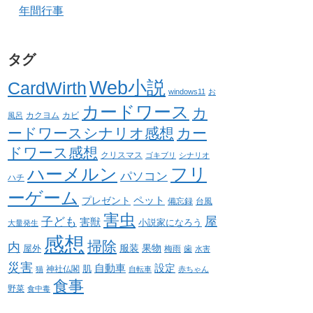
年間行事
タグ
Web小説
CardWirth
windows11
お
カードワース
カ
カクヨム
カビ
風呂
ードワースシナリオ感想
カー
ドワース感想
クリスマス
ゴキブリ
シナリオ
ハーメルン
フリ
パソコン
ハチ
ーゲーム
ペット
プレゼント
備忘録
台風
害虫
屋
子ども
害獣
小説家になろう
大量発生
感想
掃除
内
服装
果物
屋外
梅雨
歯
水害
災害
自動車
設定
肌
神社仏閣
猫
自転車
赤ちゃん
食事
野菜
食中毒