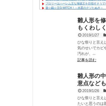
ブロリーはハーレム王な海賊王を目指すそうで
遊☆戯☆王G-WITCH！～水星のクソたぬき～
Powered by livedoor 相互RSS
雛人形を
もくわし
2019/1/27
ひな祭りと言え
気のせいでカビ
汚れが、...
記事を読む
雛人形の
意点など
2019/1/26
ひな祭りと言え
たいと思うのは