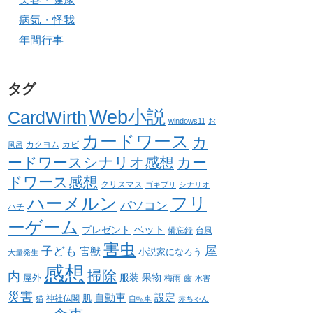
病気・怪我
年間行事
タグ
Web小説
CardWirth
windows11
お
カードワース
カ
カクヨム
カビ
風呂
ードワースシナリオ感想
カー
ドワース感想
クリスマス
ゴキブリ
シナリオ
ハーメルン
フリ
パソコン
ハチ
ーゲーム
ペット
プレゼント
備忘録
台風
害虫
屋
子ども
害獣
小説家になろう
大量発生
感想
掃除
内
服装
果物
屋外
梅雨
歯
水害
災害
自動車
設定
肌
神社仏閣
猫
自転車
赤ちゃん