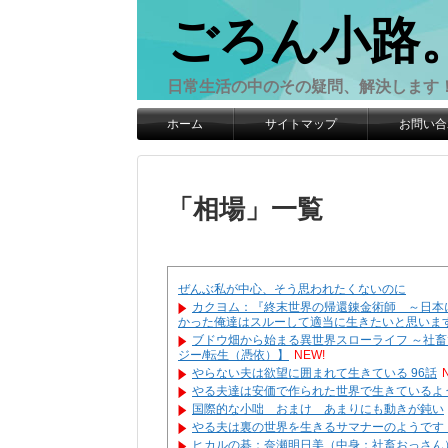
ごろん小路
日常生活の中のその疑問、解決します
ホーム
サイトマップ
お問い合
「
相場
」
一覧
ぜんぶ私が中心、そう思われたくないのに
カクヨム：『終末世界の帰還錬金術師 ～日本
かった俺達はスルーして適当に生きたいと思います
ブドウ畑から始まる異世界スローライフ ～社
ジー/転生（憑依）】
NEW!
やらない夫は欲望に囲まれて生きている 96話
やる夫達は安価で作られた世界で生きているよう
国際的な小咄 おまけ あまりにも動きが鈍い
やる夫は裏の世界を生きるサマナーのようです
ヒカルの碁：奈瀬明日美（中身：社畜おっさん）