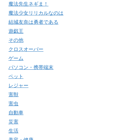
魔法先生ネギま！
魔法少女リリカルなのは
結城友奈は勇者である
遊戯王
その他
クロスオーバー
ゲーム
パソコン・携帯端末
ペット
レジャー
害獣
害虫
自動車
災害
生活
美容・健康