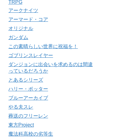
TRPG
アークナイツ
アーマード・コア
オリジナル
ガンダム
この素晴らしい世界に祝福を！
ゴブリンスレイヤー
ダンジョンに出会いを求めるのは間違
っているだろうか
とあるシリーズ
ハリー・ポッター
ブルーアーカイブ
やる夫スレ
葬送のフリーレン
東方Project
魔法科高校の劣等生