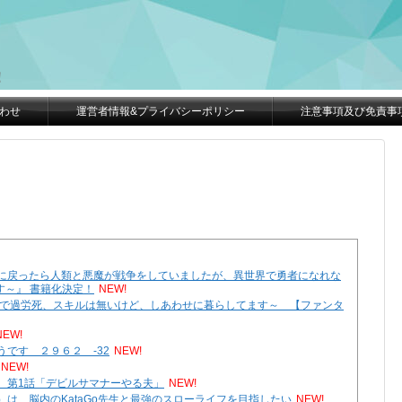
。
！
わせ
運営者情報&プライバシーポリシー
注意事項及び免責事
に戻ったら人類と悪魔が戦争をしていましたが、異世界で勇者になれな
～』 書籍化決定！
NEW!
畜で過労死、スキルは無いけど、しあわせに暮らしてます～ 【ファンタ
NEW!
です ２９６２ -32
NEW!
NEW!
 第1話「デビルサマナーやる夫」
NEW!
は、脳内のKataGo先生と最強のスローライフを目指したい
NEW!