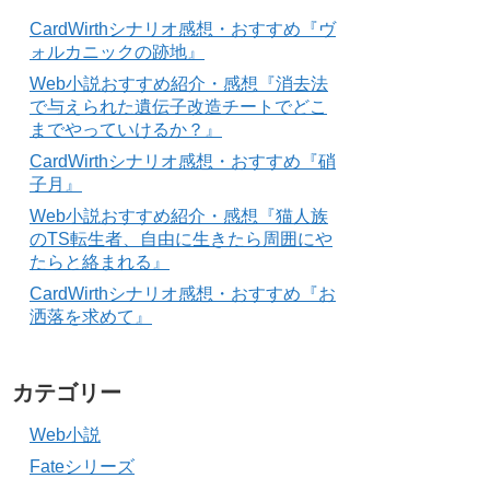
CardWirthシナリオ感想・おすすめ『ヴ
ォルカニックの跡地』
Web小説おすすめ紹介・感想『消去法
で与えられた遺伝子改造チートでどこ
までやっていけるか？』
CardWirthシナリオ感想・おすすめ『硝
子月』
Web小説おすすめ紹介・感想『猫人族
のTS転生者、自由に生きたら周囲にや
たらと絡まれる』
CardWirthシナリオ感想・おすすめ『お
洒落を求めて』
カテゴリー
Web小説
Fateシリーズ