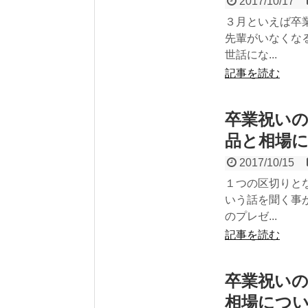
2017/10/17
３月といえば卒
先輩がいなくな
世話にな...
記事を読む
卒業祝い
品と相場
2017/10/15
１つの区切りと
いう話を聞く事
のプレゼ...
記事を読む
卒業祝い
相場につ