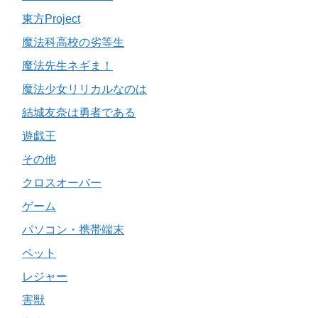
東方Project
魔法科高校の劣等生
魔法先生ネギま！
魔法少女リリカルなのは
結城友奈は勇者である
遊戯王
その他
クロスオーバー
ゲーム
パソコン・携帯端末
ペット
レジャー
害獣