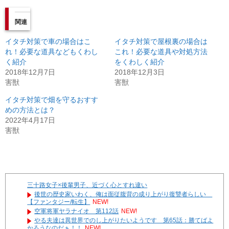
関連
イタチ対策で車の場合はこ
イタチ対策で屋根裏の場合は
れ！必要な道具などもくわし
これ！必要な道具や対処方法
く紹介
をくわしく紹介
2018年12月7日
2018年12月3日
害獣
害獣
イタチ対策で畑を守るおすす
めの方法とは？
2022年4月17日
害獣
三十路女子×後輩男子、近づく心とすれ違い
後世の歴史家いわく、俺は面従腹背の成り上がり復讐者らしい
【ファンタジー/転生】
NEW!
空軍将軍ヤラナイオ 第112話
NEW!
やる夫達は異世界でのし上がりたいようです 第65話：勝てばよ
かろうなのだぁ！！
NEW!