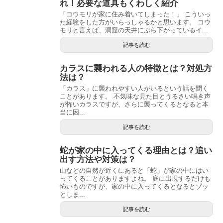
れ！必要な道具もくわしく紹介
「コウモリが家に住み着いてしまった！」 こういっ
た経験をした方がいらっしゃるかと思います。 コウ
モリと言えば、洞窟の天井にぶら下がっているイ...
記事を読む
カラスに襲われる人の特徴とは？対処方
法は？
「カラス」に襲われやすい人がいるという話を聞く
ことがあります。 不気味な見た目とうるさい鳴き声
が怖いカラスですが、さらに襲ってくるとなると本
当に困...
記事を読む
蛇が家の中に入ってくる理由とは？追い
出す方法や対策は？
山などの自然が近くにあると「蛇」が家の中にはい
ってくることがありますよね。 庭に出現するだけも
怖いものですが、家の中に入ってくるとなるとゾッ
としま...
記事を読む