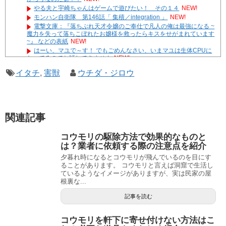
やる夫と宇崎ちゃんはゲームで遊びたい！ その１４
NEW!
モンハン自衛隊 第146話「 集積／integration 」
NEW!
電撃文庫：『落ちぶれ天才令嬢のご奉仕で凡人の俺は最強になる ~
魔力を失って落ちこぼれたお嬢様を救ったらキスをせがまれています
~』 などの表紙
NEW!
はーい、マユで～す！ でもごめんなさい、いまマユは生体CPUに
なってるのでお話しできません
NEW!
やる夫達は安価で作られた世界で生きているようです ２９６
イタチ
,
害獣
ウチダ・ジロウ
２ -32
遊☆戯☆王G-WITCH！～水星のクソたぬき～ あとがき
Powered by livedoor 相互RSS
関連記事
コウモリの駆除方法で効果的なものと
は？業者に依頼する際の注意点を紹介
夕暮れ時になるとコウモリが飛んでいるのを目にす
ることがあります。 コウモリと言えば洞窟で生活し
ているようなイメージがありますが、実は民家の屋
根裏な...
記事を読む
コウモリを軒下に寄せ付けない方法はこ