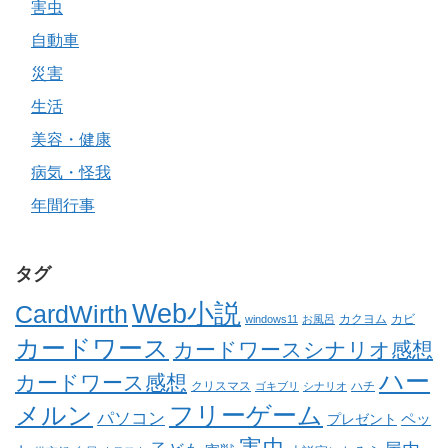
害虫
自動車
災害
生活
美容・健康
病気・怪我
年間行事
タグ
Web小説
CardWirth
カクヨム
カビ
windows11
お風呂
カードワース
カードワースシナリオ感想
ハー
カードワース感想
クリスマス
ゴキブリ
シナリオ
ハチ
メルン
フリーゲーム
パソコン
ペッ
プレゼント
害虫