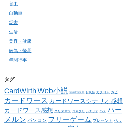
害虫
自動車
災害
生活
美容・健康
病気・怪我
年間行事
タグ
Web小説
CardWirth
カクヨム
カビ
windows11
お風呂
カードワース
カードワースシナリオ感想
ハー
カードワース感想
クリスマス
ゴキブリ
シナリオ
ハチ
メルン
フリーゲーム
パソコン
ペッ
プレゼント