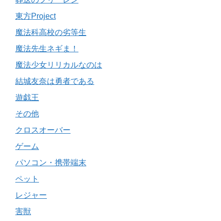
東方Project
魔法科高校の劣等生
魔法先生ネギま！
魔法少女リリカルなのは
結城友奈は勇者である
遊戯王
その他
クロスオーバー
ゲーム
パソコン・携帯端末
ペット
レジャー
害獣