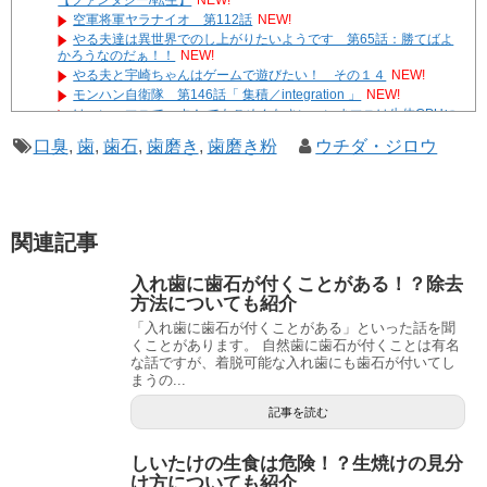
【ファンタジー/転生】
NEW!
空軍将軍ヤラナイオ 第112話
NEW!
やる夫達は異世界でのし上がりたいようです 第65話：勝てばよ
かろうなのだぁ！！
NEW!
やる夫と宇崎ちゃんはゲームで遊びたい！ その１４
NEW!
モンハン自衛隊 第146話「 集積／integration 」
NEW!
はーい、マユで～す！ でもごめんなさい、いまマユは生体CPUに
なってるのでお話しできません
NEW!
口臭
,
歯
,
歯石
,
歯磨き
,
歯磨き粉
ウチダ・ジロウ
やる夫達は安価で作られた世界で生きているようです ２９６
２ -32
遊☆戯☆王G-WITCH！～水星のクソたぬき～ あとがき
Powered by livedoor 相互RSS
関連記事
入れ歯に歯石が付くことがある！？除去
方法についても紹介
「入れ歯に歯石が付くことがある」といった話を聞
くことがあります。 自然歯に歯石が付くことは有名
な話ですが、着脱可能な入れ歯にも歯石が付いてし
まうの...
記事を読む
しいたけの生食は危険！？生焼けの見分
け方についても紹介