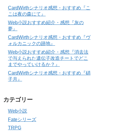
CardWirthシナリオ感想・おすすめ『こ
こは夜の森にて』
Web小説おすすめ紹介・感想『灰の
夢』
CardWirthシナリオ感想・おすすめ『ヴ
ォルカニックの跡地』
Web小説おすすめ紹介・感想『消去法
で与えられた遺伝子改造チートでどこ
までやっていけるか？』
CardWirthシナリオ感想・おすすめ『硝
子月』
カテゴリー
Web小説
Fateシリーズ
TRPG