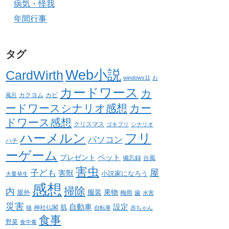
病気・怪我
年間行事
タグ
Web小説
CardWirth
windows11
お
カードワース
カ
カクヨム
カビ
風呂
ードワースシナリオ感想
カー
ドワース感想
クリスマス
ゴキブリ
シナリオ
ハーメルン
フリ
パソコン
ハチ
ーゲーム
ペット
プレゼント
備忘録
台風
害虫
屋
子ども
害獣
小説家になろう
大量発生
感想
掃除
内
服装
果物
屋外
梅雨
歯
水害
災害
自動車
設定
肌
神社仏閣
猫
自転車
赤ちゃん
食事
野菜
食中毒