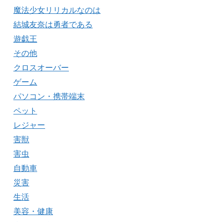
魔法少女リリカルなのは
結城友奈は勇者である
遊戯王
その他
クロスオーバー
ゲーム
パソコン・携帯端末
ペット
レジャー
害獣
害虫
自動車
災害
生活
美容・健康