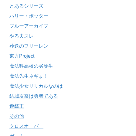
とあるシリーズ
ハリー・ポッター
ブルーアーカイブ
やる夫スレ
葬送のフリーレン
東方Project
魔法科高校の劣等生
魔法先生ネギま！
魔法少女リリカルなのは
結城友奈は勇者である
遊戯王
その他
クロスオーバー