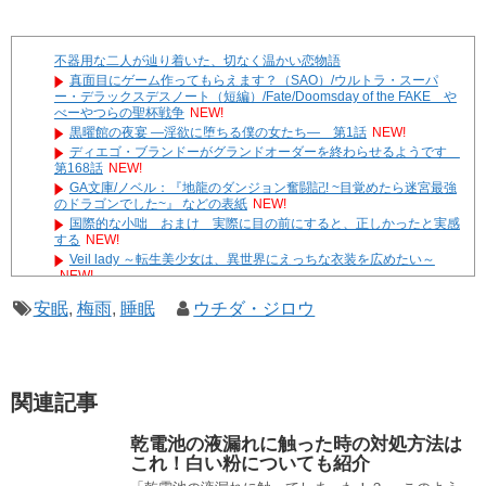
不器用な二人が辿り着いた、切なく温かい恋物語
真面目にゲーム作ってもらえます？（SAO）/ウルトラ・スーパ
ー・デラックスデスノート（短編）/Fate/Doomsday of the FAKE や
べーやつらの聖杯戦争
NEW!
黒曜館の夜宴 ―淫欲に堕ちる僕の女たち― 第1話
NEW!
ディエゴ・ブランドーがグランドオーダーを終わらせるようです
第168話
NEW!
GA文庫/ノベル：『地龍のダンジョン奮闘記! ~目覚めたら迷宮最強
のドラゴンでした~』 などの表紙
NEW!
国際的な小咄 おまけ 実際に目の前にすると、正しかったと実感
する
NEW!
Veil lady ～転生美少女は、異世界にえっちな衣装を広めたい～
NEW!
【あんこ】武と侠に生きたいようです #8
NEW!
安眠
,
梅雨
,
睡眠
ウチダ・ジロウ
やる夫達は安価で作られた世界で生きているようです ２９６
３ -33
遊☆戯☆王G-WITCH！～水星のクソたぬき～ あとがき
Powered by livedoor 相互RSS
関連記事
乾電池の液漏れに触った時の対処方法は
これ！白い粉についても紹介