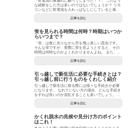
「乾電池の液漏れに触ってしまった！？」 このよう
な経験をした方は多いのではないでしょうか？ リモ
コンなどに乾電池を入れっぱなしにしていると液...
記事を読む
蛍を見られる時間は何時？時期はいつか
らいつまで？
「蛍」は夜に光りながら空を飛ぶ美しい昆虫です。
そんな蛍ですが、実際に蛍を見ようとすると、その
時間は何時なのかよくわかりませんよね。 また、...
記事を読む
引っ越しで新生活に必要な手続きとは？
引っ越し前に行うものをくわしく紹介
引っ越しで新生活に移る際には様々な手続きが必要
になります。 なれていない方の場合、どんな手続き
をすれば良いのか混乱することも多いでしょう。 ...
記事を読む
かくれ脱水の兆候や見分け方のポイント
はこれ！