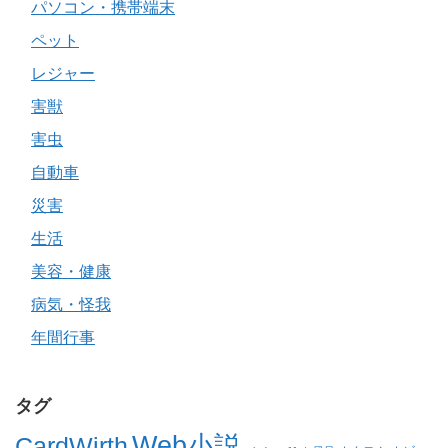
パソコン・携帯端末
ペット
レジャー
害獣
害虫
自動車
災害
生活
美容・健康
病気・怪我
年間行事
タグ
Web小説
CardWirth