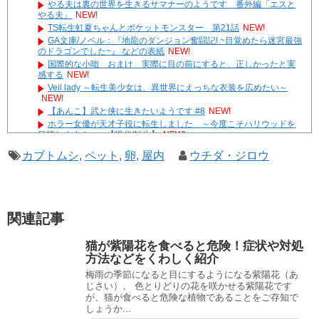
やる夫は裏の世界を生きるサマナーのようです 番外編「エスと
やる夫」
NEW!
TS転生虹夏ちゃんとポケットモンスター 第21話
NEW!
GA文庫/ノベル：『地龍のダンジョン奮闘記! ~目覚めたら迷宮最強
のドラゴンでした~』 などの表紙
NEW!
国際的な小咄 おまけ 実際に目の前にすると、正しかったと実
感する
NEW!
Veil lady ～転生美少女は、異世界にえっちな衣装を広めたい～
NEW!
【あんこ】武と侠に生きたいようです #8
NEW!
ホラー女優が天才子役に転生しました ～今度こそハリウッドを
目指します！～ 【現代/転生】
NEW!
やる夫達は安価で作られた世界で生きているようです ２９６
カブトムシ
,
ペット
,
卵
,
屋内
ウチダ・ジロウ
３ -33
遊☆戯☆王G-WITCH！～水星のクソたぬき～ あとがき
Powered by livedoor 相互RSS
関連記事
猫が紫陽花を食べると危険！症状や対処
方法などをくわしく紹介
梅雨の季節になると目にするようになる紫陽花（あ
じさい）。 色とりどりの花を咲かせる紫陽花です
が、猫が食べると危険な植物であることをご存知で
しょうか...