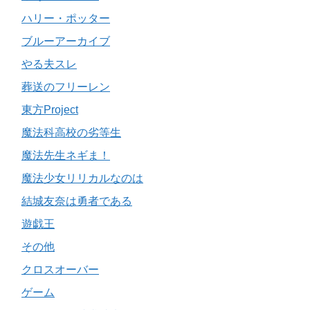
ハリー・ポッター
ブルーアーカイブ
やる夫スレ
葬送のフリーレン
東方Project
魔法科高校の劣等生
魔法先生ネギま！
魔法少女リリカルなのは
結城友奈は勇者である
遊戯王
その他
クロスオーバー
ゲーム