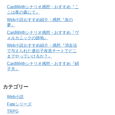
CardWirthシナリオ感想・おすすめ『こ
こは夜の森にて』
Web小説おすすめ紹介・感想『灰の
夢』
CardWirthシナリオ感想・おすすめ『ヴ
ォルカニックの跡地』
Web小説おすすめ紹介・感想『消去法
で与えられた遺伝子改造チートでどこ
までやっていけるか？』
CardWirthシナリオ感想・おすすめ『硝
子月』
カテゴリー
Web小説
Fateシリーズ
TRPG