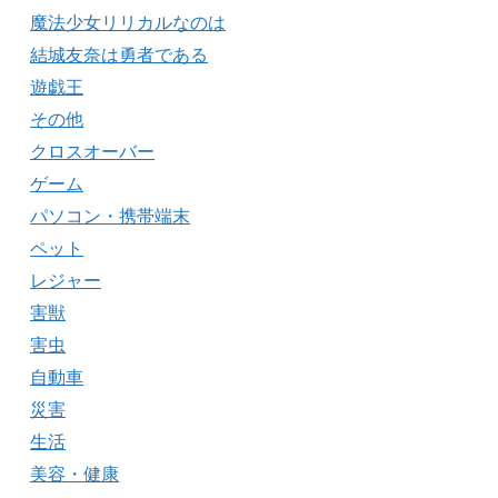
魔法少女リリカルなのは
結城友奈は勇者である
遊戯王
その他
クロスオーバー
ゲーム
パソコン・携帯端末
ペット
レジャー
害獣
害虫
自動車
災害
生活
美容・健康