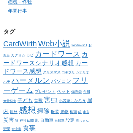
病気・怪我
年間行事
タグ
Web小説
CardWirth
windows11
お
カードワース
カ
カクヨム
カビ
風呂
ードワースシナリオ感想
カー
ドワース感想
クリスマス
ゴキブリ
シナリオ
ハーメルン
フリ
パソコン
ハチ
ーゲーム
ペット
プレゼント
備忘録
台風
害虫
屋
子ども
害獣
小説家になろう
大量発生
感想
掃除
内
服装
果物
屋外
梅雨
歯
水害
災害
自動車
設定
肌
神社仏閣
猫
自転車
赤ちゃん
食事
野菜
食中毒