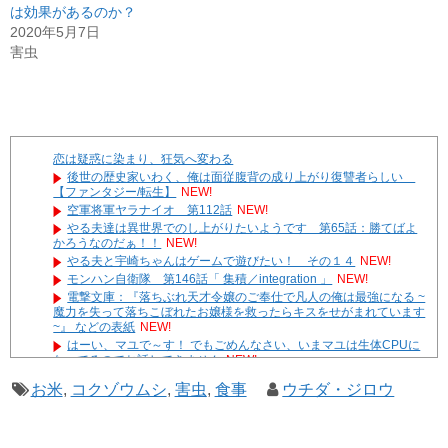
は効果があるのか？
2020年5月7日
害虫
恋は疑惑に染まり、狂気へ変わる
後世の歴史家いわく、俺は面従腹背の成り上がり復讐者らしい
【ファンタジー/転生】
NEW!
空軍将軍ヤラナイオ 第112話
NEW!
やる夫達は異世界でのし上がりたいようです 第65話：勝てばよ
かろうなのだぁ！！
NEW!
やる夫と宇崎ちゃんはゲームで遊びたい！ その１４
NEW!
モンハン自衛隊 第146話「 集積／integration 」
NEW!
電撃文庫：『落ちぶれ天才令嬢のご奉仕で凡人の俺は最強になる ~
魔力を失って落ちこぼれたお嬢様を救ったらキスをせがまれています
~』 などの表紙
NEW!
はーい、マユで～す！ でもごめんなさい、いまマユは生体CPUに
なってるのでお話しできません
NEW!
やる夫達は安価で作られた世界で生きているようです ２９６
お米
,
コクゾウムシ
,
害虫
,
食事
ウチダ・ジロウ
２ -32
遊☆戯☆王G-WITCH！～水星のクソたぬき～ あとがき
Powered by livedoor 相互RSS