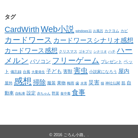
タグ
Web小説
CardWirth
カクヨム
カビ
windows11
お風呂
カードワース
カードワースシナリオ感想
ハー
カードワース感想
クリスマス
ゴキブリ
シナリオ
ハチ
メルン
フリーゲーム
パソコン
ペッ
プレゼント
害虫
屋内
子ども
ト
害獣
小説家になろう
備忘録
台風
大量発生
感想
掃除
災害
自
服装
果物
肌
屋外
梅雨
歯
神社仏閣
水害
猫
食事
動車
設定
野菜
自転車
赤ちゃん
食中毒
© 2016
ごろん小路。
.