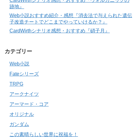
CardWirthシナリオ感想・おすすめ『ヴォルカニックの
跡地』
Web小説おすすめ紹介・感想『消去法で与えられた遺伝
子改造チートでどこまでやっていけるか？』
CardWirthシナリオ感想・おすすめ『硝子月』
カテゴリー
Web小説
Fateシリーズ
TRPG
アークナイツ
アーマード・コア
オリジナル
ガンダム
この素晴らしい世界に祝福を！