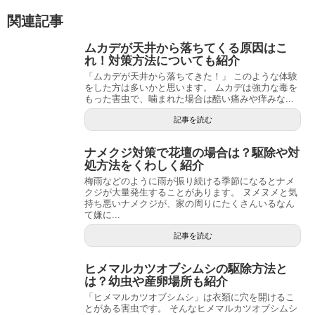
関連記事
ムカデが天井から落ちてくる原因はこ
れ！対策方法についても紹介
「ムカデが天井から落ちてきた！」 このような体験
をした方は多いかと思います。 ムカデは強力な毒を
もった害虫で、噛まれた場合は酷い痛みや痒みな...
記事を読む
ナメクジ対策で花壇の場合は？駆除や対
処方法をくわしく紹介
梅雨などのように雨が振り続ける季節になるとナメ
クジが大量発生することがあります。 ヌメヌメと気
持ち悪いナメクジが、家の周りにたくさんいるなん
て嫌に...
記事を読む
ヒメマルカツオブシムシの駆除方法と
は？幼虫や産卵場所も紹介
「ヒメマルカツオブシムシ」は衣類に穴を開けるこ
とがある害虫です。 そんなヒメマルカツオブシムシ