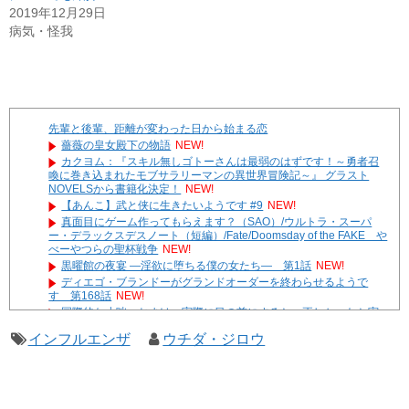
2019年12月29日
病気・怪我
先輩と後輩、距離が変わった日から始まる恋
薔薇の皇女殿下の物語
NEW!
カクヨム：『スキル無しゴトーさんは最弱のはずです！～勇者召
喚に巻き込まれたモブサラリーマンの異世界冒険記～』 グラスト
NOVELSから書籍化決定！
NEW!
【あんこ】武と侠に生きたいようです #9
NEW!
真面目にゲーム作ってもらえます？（SAO）/ウルトラ・スーパ
ー・デラックスデスノート（短編）/Fate/Doomsday of the FAKE や
べーやつらの聖杯戦争
NEW!
黒曜館の夜宴 ―淫欲に堕ちる僕の女たち― 第1話
NEW!
ディエゴ・ブランドーがグランドオーダーを終わらせるようで
す 第168話
NEW!
国際的な小咄 おまけ 実際に目の前にすると、正しかったと実
感する
インフルエンザ
ウチダ・ジロウ
やる夫達は安価で作られた世界で生きているようです ２９６
３ -33
遊☆戯☆王G-WITCH！～水星のクソたぬき～ あとがき
Powered by livedoor 相互RSS