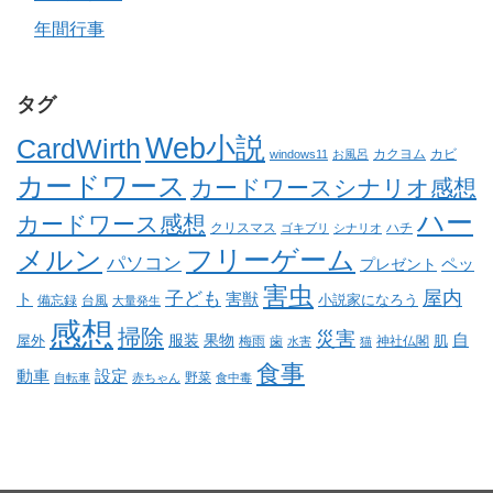
年間行事
タグ
Web小説
CardWirth
カクヨム
カビ
windows11
お風呂
カードワース
カードワースシナリオ感想
ハー
カードワース感想
クリスマス
ゴキブリ
シナリオ
ハチ
メルン
フリーゲーム
パソコン
ペッ
プレゼント
害虫
屋内
子ども
ト
害獣
小説家になろう
備忘録
台風
大量発生
感想
掃除
災害
自
服装
果物
肌
屋外
梅雨
歯
神社仏閣
水害
猫
食事
動車
設定
野菜
自転車
赤ちゃん
食中毒