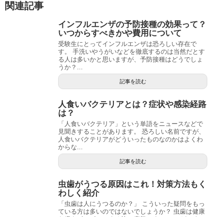
関連記事
インフルエンザの予防接種の効果って？
いつからすべきかや費用について
受験生にとってインフルエンザは恐ろしい存在で
す。 手洗いやうがいなどを徹底するのは当然だとす
る人は多いかと思いますが、予防接種はどうでしょ
うか？...
記事を読む
人食いバクテリアとは？症状や感染経路
は？
「人食いバクテリア」という単語をニュースなどで
見聞きすることがあります。 恐ろしい名前ですが、
人食いバクテリアがどういったものなのかはよくわ
からな...
記事を読む
虫歯がうつる原因はこれ！対策方法もく
わしく紹介
「虫歯は人にうつるのか？」 こういった疑問をもっ
ている方は多いのではないでしょうか？ 虫歯は健康