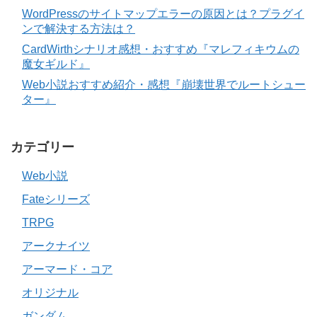
WordPressのサイトマップエラーの原因とは？プラグイ
ンで解決する方法は？
CardWirthシナリオ感想・おすすめ『マレフィキウムの
魔女ギルド』
Web小説おすすめ紹介・感想『崩壊世界でルートシュー
ター』
カテゴリー
Web小説
Fateシリーズ
TRPG
アークナイツ
アーマード・コア
オリジナル
ガンダム