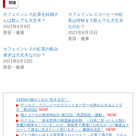
関連
カフェインレス紅茶を妊婦さ
カフェインレスコーヒーや紅
んは飲んでも大丈夫？
茶は何杯まで飲んでも大丈夫
2021年6月9日
なのか？
美容・健康
2021年6月15日
美容・健康
カフェインレスの紅茶の飲み
過ぎは大丈夫なのか？
2021年6月13日
美容・健康
1420gの娘がくれた“生きる力”。
ディエゴ・ブランドーがグランドオーダーを終わらせるようで
す 第165話
NEW!
僕とユウキの異世界紀行 第22話「悪霊戦役／激動」
NEW!
カクヨム：『終末世界の帰還錬金術師 ～日本に戻ったら人類と
悪魔が戦争をしていましたが、異世界で勇者になれなかった俺達はス
ルーして適当に生きたいと思います～』 書籍化決定！
NEW!
ブドウ畑から始まる異世界スローライフ ～社畜で過労死、スキル