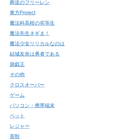
葬送のフリーレン
東方Project
魔法科高校の劣等生
魔法先生ネギま！
魔法少女リリカルなのは
結城友奈は勇者である
遊戯王
その他
クロスオーバー
ゲーム
パソコン・携帯端末
ペット
レジャー
害獣