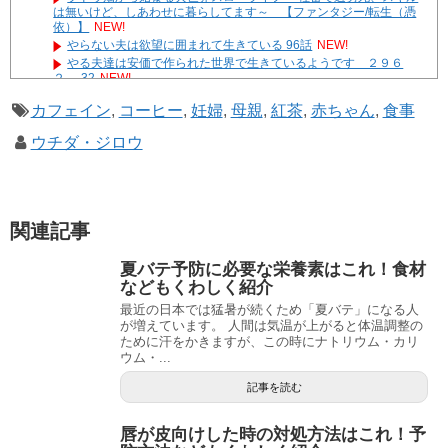
は無いけど、しあわせに暮らしてます～ 【ファンタジー/転生（憑
依）】
NEW!
やらない夫は欲望に囲まれて生きている 96話
NEW!
やる夫達は安価で作られた世界で生きているようです ２９６
２ -32
NEW!
国際的な小咄 おまけ あまりにも動きが鈍い
NEW!
カフェイン
,
コーヒー
,
妊婦
,
母親
,
紅茶
,
赤ちゃん
,
食事
ヒカルの碁：奈瀬明日美（中身：社畜おっさん）は、脳内の
KataGo先生と最強のスローライフを目指したい
NEW!
ウチダ・ジロウ
遊☆戯☆王G-WITCH！～水星のクソたぬき～ あとがき
Powered by livedoor 相互RSS
関連記事
夏バテ予防に必要な栄養素はこれ！食材
などもくわしく紹介
最近の日本では猛暑が続くため「夏バテ」になる人
が増えています。 人間は気温が上がると体温調整の
ために汗をかきますが、この時にナトリウム・カリ
ウム・...
記事を読む
唇が皮向けした時の対処方法はこれ！予