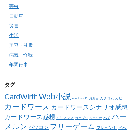
害虫
自動車
災害
生活
美容・健康
病気・怪我
年間行事
タグ
Web小説
CardWirth
カクヨム
カビ
windows11
お風呂
カードワース
カードワースシナリオ感想
ハー
カードワース感想
クリスマス
ゴキブリ
シナリオ
ハチ
メルン
フリーゲーム
パソコン
ペッ
プレゼント