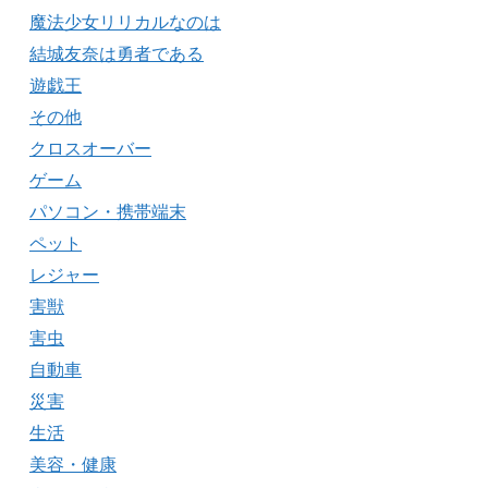
魔法少女リリカルなのは
結城友奈は勇者である
遊戯王
その他
クロスオーバー
ゲーム
パソコン・携帯端末
ペット
レジャー
害獣
害虫
自動車
災害
生活
美容・健康