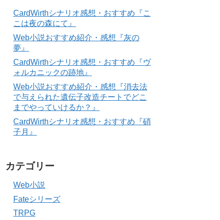
CardWirthシナリオ感想・おすすめ『こ
こは夜の森にて』
Web小説おすすめ紹介・感想『灰の
夢』
CardWirthシナリオ感想・おすすめ『ヴ
ォルカニックの跡地』
Web小説おすすめ紹介・感想『消去法
で与えられた遺伝子改造チートでどこ
までやっていけるか？』
CardWirthシナリオ感想・おすすめ『硝
子月』
カテゴリー
Web小説
Fateシリーズ
TRPG