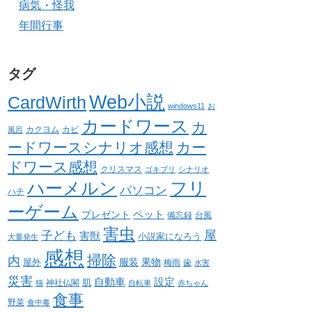
病気・怪我
年間行事
タグ
Web小説
CardWirth
windows11
お
カードワース
カ
カクヨム
カビ
風呂
ードワースシナリオ感想
カー
ドワース感想
クリスマス
ゴキブリ
シナリオ
ハーメルン
フリ
パソコン
ハチ
ーゲーム
ペット
プレゼント
備忘録
台風
害虫
屋
子ども
害獣
小説家になろう
大量発生
感想
掃除
内
服装
果物
屋外
梅雨
歯
水害
災害
自動車
設定
肌
神社仏閣
猫
自転車
赤ちゃん
食事
野菜
食中毒