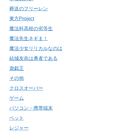
葬送のフリーレン
東方Project
魔法科高校の劣等生
魔法先生ネギま！
魔法少女リリカルなのは
結城友奈は勇者である
遊戯王
その他
クロスオーバー
ゲーム
パソコン・携帯端末
ペット
レジャー