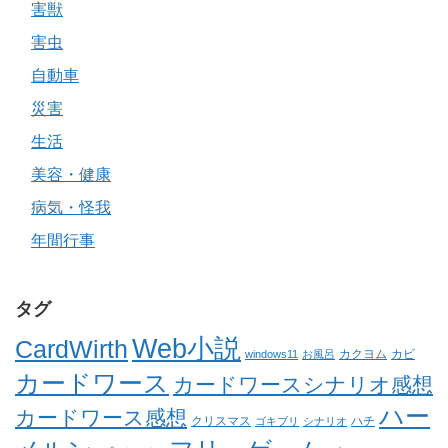
害獣
害虫
自動車
災害
生活
美容・健康
病気・怪我
年間行事
タグ
Web小説
CardWirth
カクヨム
カビ
windows11
お風呂
カードワース
カードワースシナリオ感想
ハー
カードワース感想
クリスマス
ゴキブリ
シナリオ
ハチ