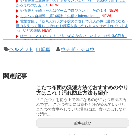
やる夫達は異世界でのし上がりたいようです 第65話：勝てばよ
かろうなのだぁ！！
NEW!
やる夫と宇崎ちゃんはゲームで遊びたい！ その１４
NEW!
モンハン自衛隊 第146話「 集積／integration 」
NEW!
電撃文庫：『落ちぶれ天才令嬢のご奉仕で凡人の俺は最強になる ~
魔力を失って落ちこぼれたお嬢様を救ったらキスをせがまれています
~』 などの表紙
NEW!
はーい、マユで～す！ でもごめんなさい、いまマユは生体CPUに
なってるのでお話しできません
NEW!
やる夫達は安価で作られた世界で生きているようです ２９６
ヘルメット
,
自転車
ウチダ・ジロウ
２ -32
遊☆戯☆王G-WITCH！～水星のクソたぬき～ あとがき
Powered by livedoor 相互RSS
関連記事
こたつ布団の洗濯方法でおすすめのやり
方はこれ！汚れ防止方法も紹介
「こたつ」を使う上で気になるのがこたつ布団の汚
れです。 こたつ布団には意外と汗が染みていたり、
こたつで食事をしていた場合には、食べこぼしなど
で汚れ...
記事を読む