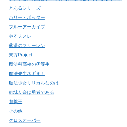
とあるシリーズ
ハリー・ポッター
ブルーアーカイブ
やる夫スレ
葬送のフリーレン
東方Project
魔法科高校の劣等生
魔法先生ネギま！
魔法少女リリカルなのは
結城友奈は勇者である
遊戯王
その他
クロスオーバー