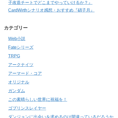
子改造チートでどこまでやっていけるか？』
CardWirthシナリオ感想・おすすめ『硝子月』
カテゴリー
Web小説
Fateシリーズ
TRPG
アークナイツ
アーマード・コア
オリジナル
ガンダム
この素晴らしい世界に祝福を！
ゴブリンスレイヤー
ダンジョンに出会いを求めるのは間違っているだろうか