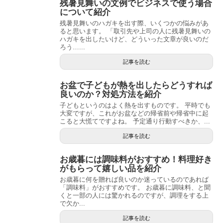
残暑見舞いの文例でビジネスで使う場合
について紹介
残暑見舞いのハガキを出す際、いくつかの悩みがあ
ると思います。 「取引先や上司の人に残暑見舞いの
ハガキを出したいけど、どういった文章が良いのだ
ろう…...
記事を読む
お盆で子どもが熱を出したらどうすれば
良いのか？対処方法を紹介
子どもというのはよく熱を出すものです。 平時でも
大変ですが、これがお盆などの帰省前や帰省中に起
こると大慌てですよね。 予定通り行動すべきか、...
記事を読む
お歳暮には調味料がおすすめ！料理好き
がもらって嬉しい品を紹介
お歳暮に何を贈れば良いのか迷っているのであれば
「調味料」がおすすめです。 お歳暮に調味料、と聞
くと一部の人には驚かれるのですが、調理をする上
で欠か...
記事を読む