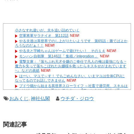
小さなすれ違いが、夫を追い詰めていく
空軍将軍ヤラナイオ 第112話
NEW!
やる夫達は異世界でのし上がりたいようです 第65話：勝てばよか
ろうなのだぁ！！
NEW!
やる夫と宇崎ちゃんはゲームで遊びたい！ その１４
NEW!
モンハン自衛隊 第146話「 集積／integration 」
NEW!
電撃文庫：『落ちぶれ天才令嬢のご奉仕で凡人の俺は最強になる ~
魔力を失って落ちこぼれたお嬢様を救ったらキスをせがまれています
~』 などの表紙
NEW!
はーい、マユで～す！ でもごめんなさい、いまマユは生体CPUに
なってるのでお話しできません
NEW!
ブドウ畑から始まる異世界スローライフ ～社畜で過労死、スキルは
無いけど、しあわせに暮らしてます～ 【ファンタジー/転生（憑
依）】
おみくじ
,
神社仏閣
ウチダ・ジロウ
やる夫達は安価で作られた世界で生きているようです ２９６
２ -32
遊☆戯☆王G-WITCH！～水星のクソたぬき～ あとがき
Powered by livedoor 相互RSS
関連記事