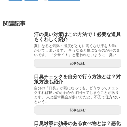
遊☆戯☆王G-WITCH！～水星のクソたぬき～ あとがき
Powered by livedoor 相互RSS
関連記事
汗の臭い対策はこの方法で！必要な道具
もくわしく紹介
夏になると気温・湿度がともに高くなり汗を大量に
かいてしまいます。 そうなると気になるのが汗の臭
いです。 「クサイ！」と思われないように、臭い...
記事を読む
口臭チェックを自分で行う方法とは？対
策方法も紹介
自分の「口臭」が気になっても、どうやってチェッ
クすれば良いのかわからず困ってしまうことがあり
ます。 人と話す機会が多い方だと、不安で仕方ない
という...
記事を読む
口臭対策に効果のある食べ物とは？悪化