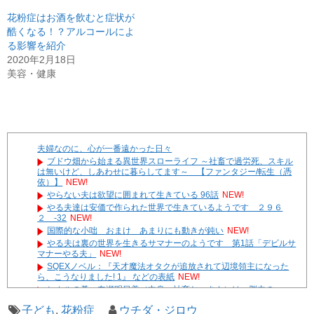
花粉症はお酒を飲むと症状が
酷くなる！？アルコールによ
る影響を紹介
2020年2月18日
美容・健康
夫婦なのに、心が一番遠かった日々
ブドウ畑から始まる異世界スローライフ ～社畜で過労死、スキル
は無いけど、しあわせに暮らしてます～ 【ファンタジー/転生（憑
依）】
NEW!
やらない夫は欲望に囲まれて生きている 96話
NEW!
やる夫達は安価で作られた世界で生きているようです ２９６
２ -32
NEW!
国際的な小咄 おまけ あまりにも動きが鈍い
NEW!
やる夫は裏の世界を生きるサマナーのようです 第1話「デビルサ
マナーやる夫」
NEW!
SQEXノベル：『天才魔法オタクが追放されて辺境領主になった
ら、こうなりました! 1』 などの表紙
NEW!
ヒカルの碁：奈瀬明日美（中身：社畜おっさん）は、脳内の
KataGo先生と最強のスローライフを目指したい
NEW!
子ども
,
花粉症
ウチダ・ジロウ
ブロリーはハーレム王な海賊王を目指すそうです 第5話