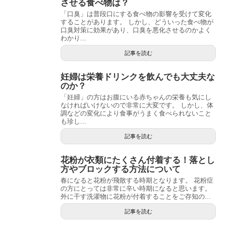
させる食べ物は？
「口臭」は普段口にする食べ物の影響を受けて変化
することがあります。 しかし、どういった食べ物が
口臭対策に効果があり、口臭を悪化させるのかよく
わかり...
記事を読む
妊婦は栄養ドリンクを飲んでも大丈夫な
のか？
「妊婦」の方はお腹にいる赤ちゃんの栄養も気にし
なければいけないので非常に大変です。 しかし、体
調などの変化により食事がうまく食べられないこと
も珍し...
記事を読む
花粉が衣類にたくさん付着する！落とし
方やブロックする方法について
春になると花粉が飛散する時期となります。 花粉症
の方にとっては非常に辛い時期になると思います。
外に干す洗濯物に花粉が付着することをご存知の...
記事を読む