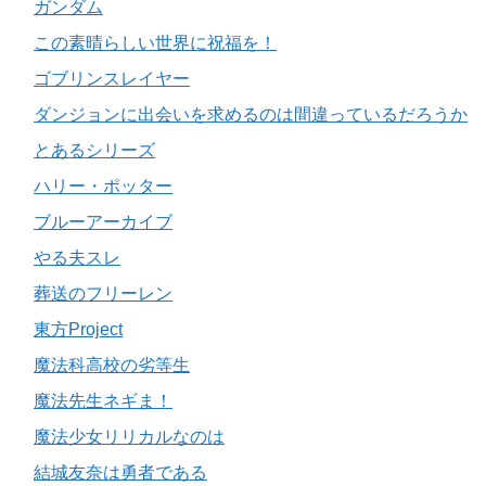
ガンダム
この素晴らしい世界に祝福を！
ゴブリンスレイヤー
ダンジョンに出会いを求めるのは間違っているだろうか
とあるシリーズ
ハリー・ポッター
ブルーアーカイブ
やる夫スレ
葬送のフリーレン
東方Project
魔法科高校の劣等生
魔法先生ネギま！
魔法少女リリカルなのは
結城友奈は勇者である