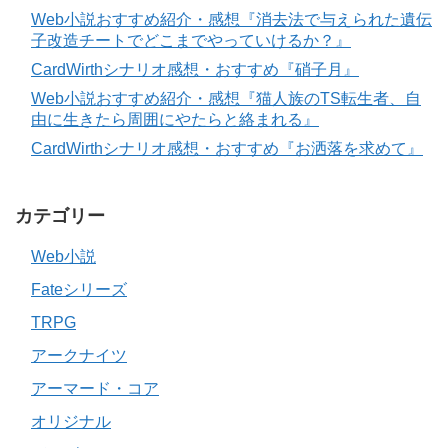
Web小説おすすめ紹介・感想『消去法で与えられた遺伝
子改造チートでどこまでやっていけるか？』
CardWirthシナリオ感想・おすすめ『硝子月』
Web小説おすすめ紹介・感想『猫人族のTS転生者、自
由に生きたら周囲にやたらと絡まれる』
CardWirthシナリオ感想・おすすめ『お洒落を求めて』
カテゴリー
Web小説
Fateシリーズ
TRPG
アークナイツ
アーマード・コア
オリジナル